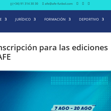
(+34) 91 314 30 30
afe@afe-futbol.com
E
JURÍDICO
FORMACIÓN
DEPORTIVO
inscripción para las ediciones
AFE