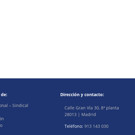
 de:
Dirección y contacto:
onal – Sindical
Calle Gran Vía 30, 8ª planta
28013 | Madrid
ón
vo
Teléfono:
913 143 030