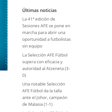
o
r
Últimas noticias
í
La 41ª edición de
a
Sesiones AFE se pone en
s
marcha para abrir una
oportunidad a futbolistas
sin equipo
La Selección AFE Fútbol
supera con eficacia y
autoridad al Atzeneta (3-
0)
Una notable Selección
AFE Fútbol da la talla
ante el Johor, campeón
de Malasia (1-1)