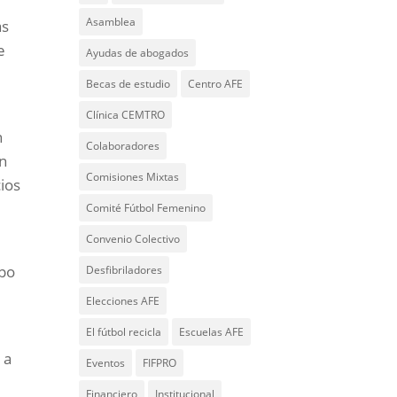
Asamblea
as
e
Ayudas de abogados
Becas de estudio
Centro AFE
Clínica CEMTRO
n
Colaboradores
án
Comisiones Mixtas
cios
Comité Fútbol Femenino
Convenio Colectivo
ipo
Desfibriladores
Elecciones AFE
El fútbol recicla
Escuelas AFE
 a
Eventos
FIFPRO
Financiero
Institucional