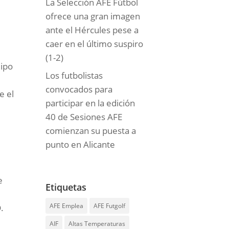
La Selección AFE Fútbol
ofrece una gran imagen
ante el Hércules pese a
caer en el último suspiro
(1-2)
uipo
Los futbolistas
convocados para
e el
participar en la edición
40 de Sesiones AFE
comienzan su puesta a
punto en Alicante
e
Etiquetas
AFE Emplea
AFE Futgolf
.
AIF
Altas Temperaturas