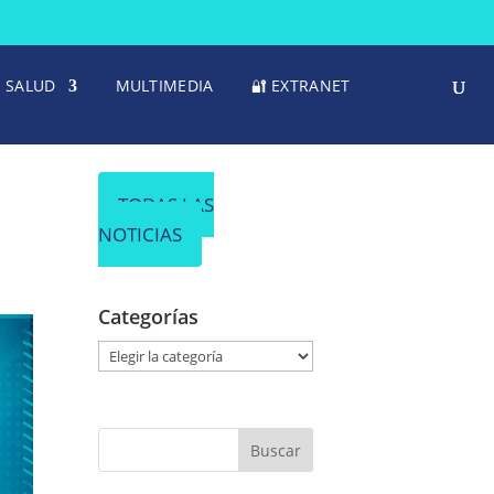
SALUD
MULTIMEDIA
🔐 EXTRANET
TODAS LAS
NOTICIAS
Categorías
C
a
t
e
g