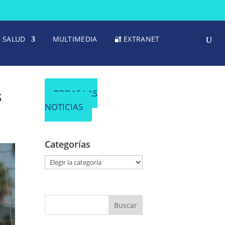
SALUD
MULTIMEDIA
🔐 EXTRANET
s
TODAS LAS
NOTICIAS
Categorías
C
a
t
e
g