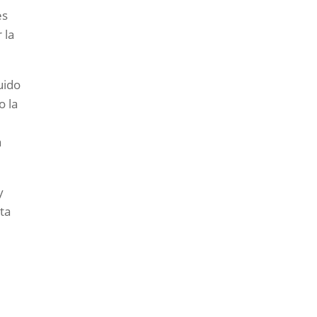
es
 la
uido
o la
a
y
ita