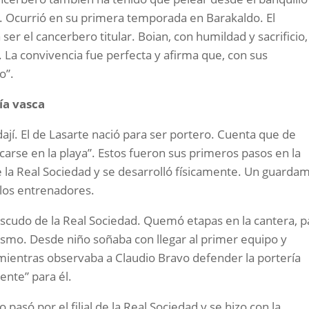
d. Ocurrió en su primera temporada en Barakaldo. El
r el cancerbero titular. Boian, con humildad y sacrificio,
. La convivencia fue perfecta y afirma que, con sus
o”.
ía vasca
ají. El de Lasarte nació para ser portero. Cuenta que de
arse en la playa”. Estos fueron sus primeros pasos en la
e la Real Sociedad y se desarrolló físicamente. Un guarda
a los entrenadores.
cudo de la Real Sociedad. Quemó etapas en la cantera, p
nismo. Desde niño soñaba con llegar al primer equipo y
 mientras observaba a Claudio Bravo defender la portería
ente” para él.
 pasó por el filial de la Real Sociedad y se hizo con la