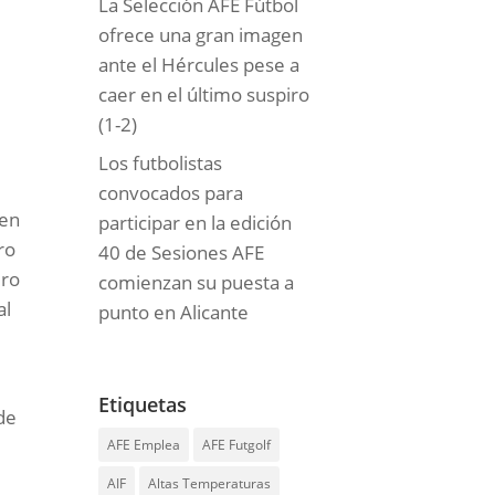
La Selección AFE Fútbol
ofrece una gran imagen
ante el Hércules pese a
caer en el último suspiro
(1-2)
Los futbolistas
convocados para
 en
participar en la edición
ro
40 de Sesiones AFE
ero
comienzan su puesta a
al
punto en Alicante
Etiquetas
de
AFE Emplea
AFE Futgolf
AIF
Altas Temperaturas