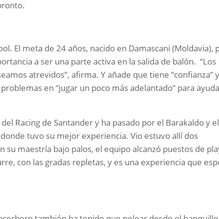
pronto.
bol. El meta de 24 años, nacido en Damascani (Moldavia), 
tancia a ser una parte activa en la salida de balón. “Los
eamos atrevidos”, afirma. Y añade que tiene “confianza” y
ne problemas en “jugar un poco más adelantado” para ayuda
 del Racing de Santander y ha pasado por el Barakaldo y e
 donde tuvo su mejor experiencia. Vio estuvo allí dos
n su maestría bajo palos, el equipo alcanzó puestos de pla
arre, con las gradas repletas, y es una experiencia que es
ancerbero también ha tenido que pelear desde el banquillo