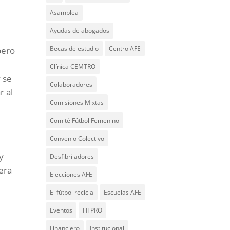
Asamblea
Ayudas de abogados
Becas de estudio
Centro AFE
pero
Clínica CEMTRO
 se
Colaboradores
r al
Comisiones Mixtas
Comité Fútbol Femenino
l
Convenio Colectivo
y
Desfibriladores
pera
Elecciones AFE
El fútbol recicla
Escuelas AFE
Eventos
FIFPRO
Financiero
Institucional