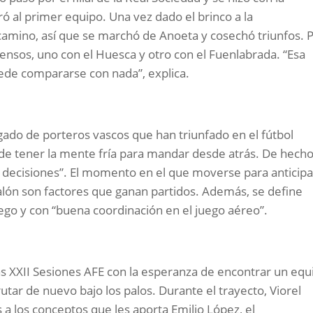
ró al primer equipo. Una vez dado el brinco a la
 camino, así que se marchó de Anoeta y cosechó triunfos. 
censos, uno con el Huesca y otro con el Fuenlabrada. “Esa
uede compararse con nada”, explica.
gado de porteros vascos que han triunfado en el fútbol
 de tener la mente fría para mandar desde atrás. De hecho
 decisiones”. El momento en el que moverse para anticip
alón son factores que ganan partidos. Además, se define
go y con “buena coordinación en el juego aéreo”.
as XXII Sesiones AFE con la esperanza de encontrar un equ
tar de nuevo bajo los palos. Durante el trayecto, Viorel
 a los conceptos que les aporta Emilio López, el