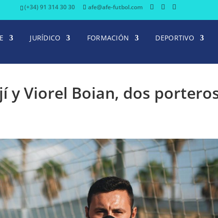
(+34) 91 314 30 30
afe@afe-futbol.com
E
JURÍDICO
FORMACIÓN
DEPORTIVO
í y Viorel Boian, dos portero