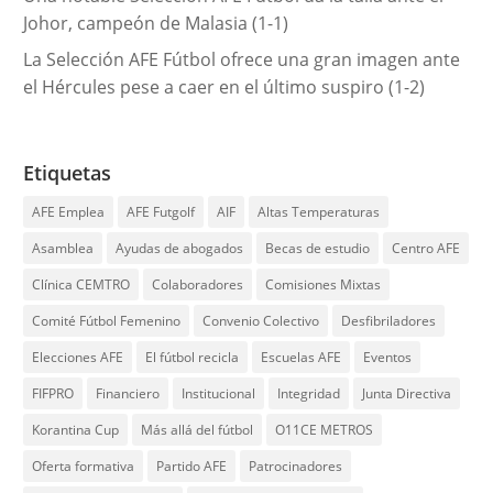
Johor, campeón de Malasia (1-1)
La Selección AFE Fútbol ofrece una gran imagen ante
el Hércules pese a caer en el último suspiro (1-2)
Etiquetas
AFE Emplea
AFE Futgolf
AIF
Altas Temperaturas
Asamblea
Ayudas de abogados
Becas de estudio
Centro AFE
Clínica CEMTRO
Colaboradores
Comisiones Mixtas
Comité Fútbol Femenino
Convenio Colectivo
Desfibriladores
Elecciones AFE
El fútbol recicla
Escuelas AFE
Eventos
FIFPRO
Financiero
Institucional
Integridad
Junta Directiva
Korantina Cup
Más allá del fútbol
O11CE METROS
Oferta formativa
Partido AFE
Patrocinadores