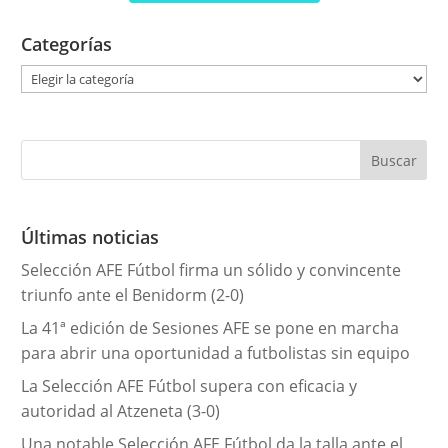
Categorías
C
a
t
e
g
o
r
Últimas noticias
í
Selección AFE Fútbol firma un sólido y convincente
a
triunfo ante el Benidorm (2-0)
s
La 41ª edición de Sesiones AFE se pone en marcha
para abrir una oportunidad a futbolistas sin equipo
La Selección AFE Fútbol supera con eficacia y
autoridad al Atzeneta (3-0)
Una notable Selección AFE Fútbol da la talla ante el