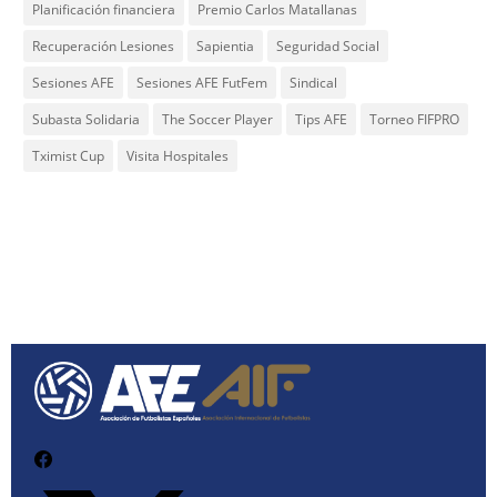
Planificación financiera
Premio Carlos Matallanas
Recuperación Lesiones
Sapientia
Seguridad Social
Sesiones AFE
Sesiones AFE FutFem
Sindical
Subasta Solidaria
The Soccer Player
Tips AFE
Torneo FIFPRO
Tximist Cup
Visita Hospitales