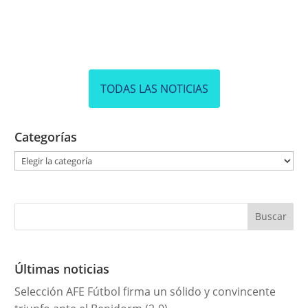
TODAS LAS NOTICIAS
Categorías
C
a
t
e
g
o
r
Últimas noticias
í
Selección AFE Fútbol firma un sólido y convincente
a