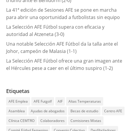
triunfo ante el Benidorm (2-0)
s
La 41ª edición de Sesiones AFE se pone en marcha
para abrir una oportunidad a futbolistas sin equipo
La Selección AFE Fútbol supera con eficacia y
autoridad al Atzeneta (3-0)
Una notable Selección AFE Fútbol da la talla ante el
Johor, campeón de Malasia (1-1)
La Selección AFE Fútbol ofrece una gran imagen ante
el Hércules pese a caer en el último suspiro (1-2)
Etiquetas
AFE Emplea
AFE Futgolf
AIF
Altas Temperaturas
Asamblea
Ayudas de abogados
Becas de estudio
Centro AFE
Clínica CEMTRO
Colaboradores
Comisiones Mixtas
Comité Fútbol Femenino
Convenio Colectivo
Desfibriladores