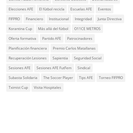
Elecciones AFE
El fútbol recicla
Escuelas AFE
Eventos
FIFPRO
Financiero
Institucional
Integridad
Junta Directiva
Korantina Cup
Más allá del fútbol
O11CE METROS
Oferta formativa
Partido AFE
Patrocinadores
Planificación financiera
Premio Carlos Matallanas
Recuperación Lesiones
Sapientia
Seguridad Social
Sesiones AFE
Sesiones AFE FutFem
Sindical
Subasta Solidaria
The Soccer Player
Tips AFE
Torneo FIFPRO
Tximist Cup
Visita Hospitales