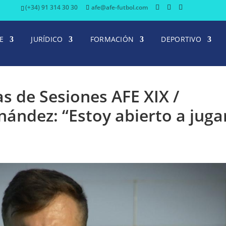
(+34) 91 314 30 30
afe@afe-futbol.com
E
JURÍDICO
FORMACIÓN
DEPORTIVO
as de Sesiones AFE XIX /
nández: “Estoy abierto a juga