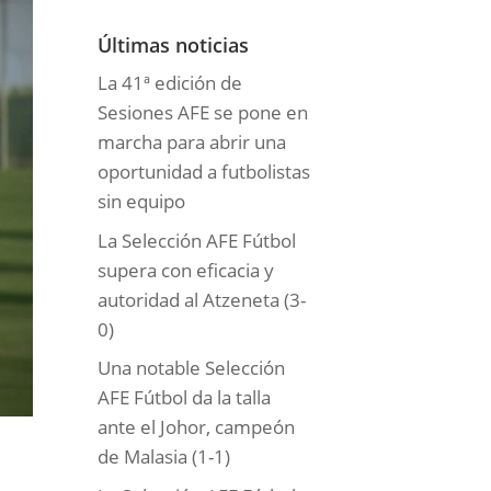
o
r
Últimas noticias
í
La 41ª edición de
a
Sesiones AFE se pone en
s
marcha para abrir una
oportunidad a futbolistas
sin equipo
La Selección AFE Fútbol
supera con eficacia y
autoridad al Atzeneta (3-
0)
Una notable Selección
AFE Fútbol da la talla
ante el Johor, campeón
de Malasia (1-1)