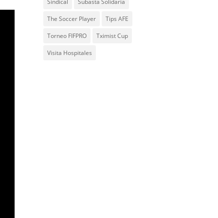
Sindical
Subasta Solidaria
The Soccer Player
Tips AFE
Torneo FIFPRO
Tximist Cup
Visita Hospitales