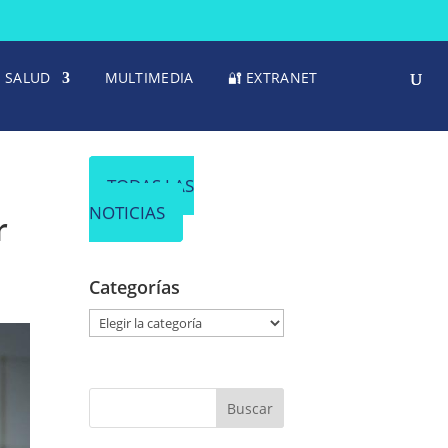
SALUD
MULTIMEDIA
🔐 EXTRANET
TODAS LAS
NOTICIAS
r
Categorías
C
a
t
e
g