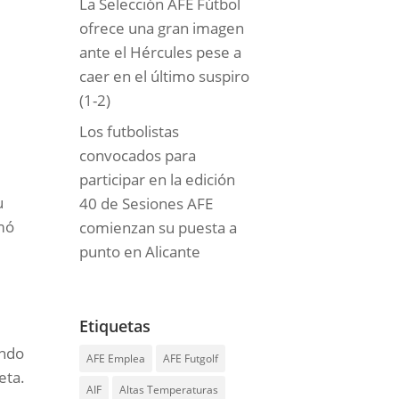
La Selección AFE Fútbol
ofrece una gran imagen
ante el Hércules pese a
caer en el último suspiro
(1-2)
Los futbolistas
convocados para
participar en la edición
u
40 de Sesiones AFE
rmó
comienzan su puesta a
punto en Alicante
Etiquetas
ando
AFE Emplea
AFE Futgolf
eta.
AIF
Altas Temperaturas