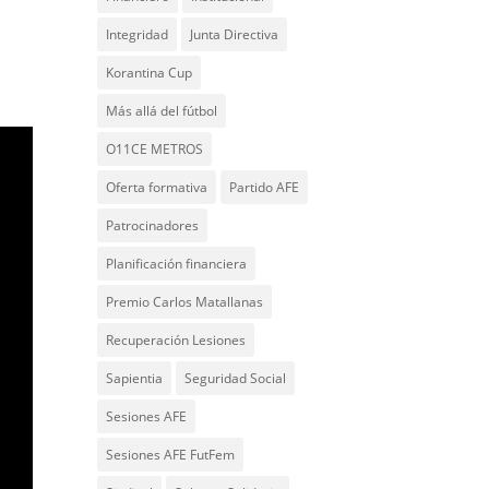
Integridad
Junta Directiva
Korantina Cup
Más allá del fútbol
O11CE METROS
Oferta formativa
Partido AFE
Patrocinadores
Planificación financiera
Premio Carlos Matallanas
Recuperación Lesiones
Sapientia
Seguridad Social
Sesiones AFE
Sesiones AFE FutFem