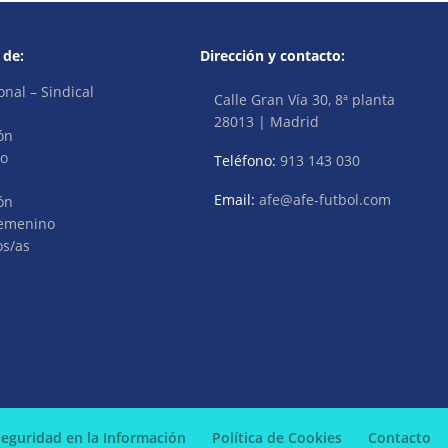
 de:
Dirección y contacto:
onal – Sindical
Calle Gran Vía 30, 8ª planta
28013 | Madrid
ón
vo
Teléfono:
913 143 030
Email:
afe@afe-futbol.com
ón
Femenino
os/as
 Seguridad en la Información
Política de Cookies
Contacto