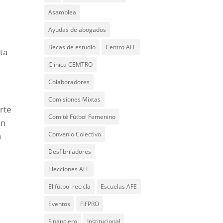
Asamblea
Ayudas de abogados
Becas de estudio
Centro AFE
ta
Clínica CEMTRO
Colaboradores
Comisiones Mixtas
erte
Comité Fútbol Femenino
an
Convenio Colectivo
a
Desfibriladores
Elecciones AFE
El fútbol recicla
Escuelas AFE
Eventos
FIFPRO
Financiero
Institucional