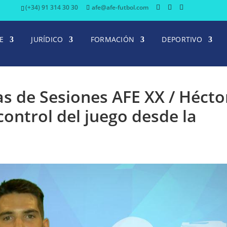
(+34) 91 314 30 30
afe@afe-futbol.com
E
JURÍDICO
FORMACIÓN
DEPORTIVO
tas de Sesiones AFE XX / Hécto
control del juego desde la