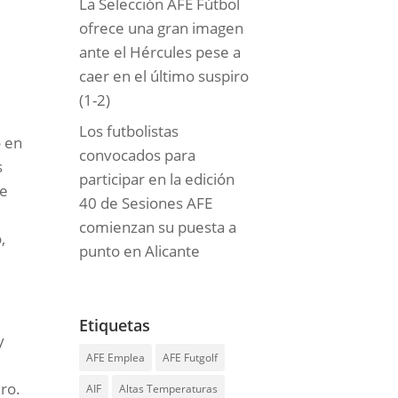
La Selección AFE Fútbol
ofrece una gran imagen
ante el Hércules pese a
caer en el último suspiro
(1-2)
Los futbolistas
ó en
convocados para
s
participar en la edición
te
40 de Sesiones AFE
comienzan su puesta a
,
punto en Alicante
Etiquetas
y
AFE Emplea
AFE Futgolf
ero.
AIF
Altas Temperaturas