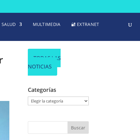
SALUD
MULTIMEDIA
🔐 EXTRANET
r
TODAS LAS
NOTICIAS
Categorías
C
a
t
e
g