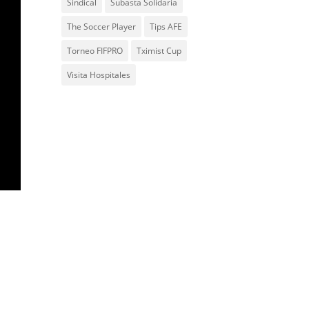
Sindical
Subasta Solidaria
The Soccer Player
Tips AFE
Torneo FIFPRO
Tximist Cup
Visita Hospitales