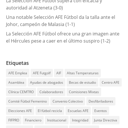
La Selección AFE Fútbol supera con eficacia y
autoridad al Atzeneta (3-0)
Una notable Selección AFE Fútbol da la talla ante el
Johor, campeón de Malasia (1-1)
La Selección AFE Fútbol ofrece una gran imagen ante
el Hércules pese a caer en el último suspiro (1-2)
Etiquetas
AFE Emplea
AFE Futgolf
AIF
Altas Temperaturas
Asamblea
Ayudas de abogados
Becas de estudio
Centro AFE
Clínica CEMTRO
Colaboradores
Comisiones Mixtas
Comité Fútbol Femenino
Convenio Colectivo
Desfibriladores
Elecciones AFE
El fútbol recicla
Escuelas AFE
Eventos
FIFPRO
Financiero
Institucional
Integridad
Junta Directiva