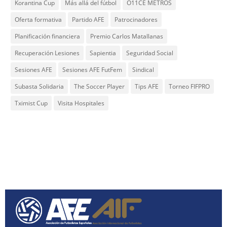
Korantina Cup
Más allá del fútbol
O11CE METROS
Oferta formativa
Partido AFE
Patrocinadores
Planificación financiera
Premio Carlos Matallanas
Recuperación Lesiones
Sapientia
Seguridad Social
Sesiones AFE
Sesiones AFE FutFem
Sindical
Subasta Solidaria
The Soccer Player
Tips AFE
Torneo FIFPRO
Tximist Cup
Visita Hospitales