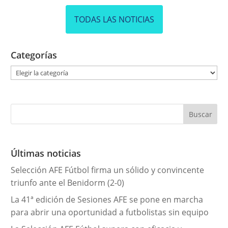
TODAS LAS NOTICIAS
Categorías
C
a
t
e
g
o
r
Últimas noticias
í
Selección AFE Fútbol firma un sólido y convincente
a
triunfo ante el Benidorm (2-0)
s
La 41ª edición de Sesiones AFE se pone en marcha
para abrir una oportunidad a futbolistas sin equipo