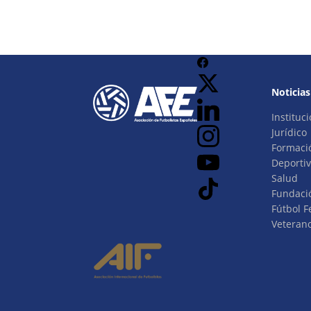
Noticias
Instituci
Jurídico
Formaci
Deporti
Salud
Fundaci
Fútbol 
Veteran