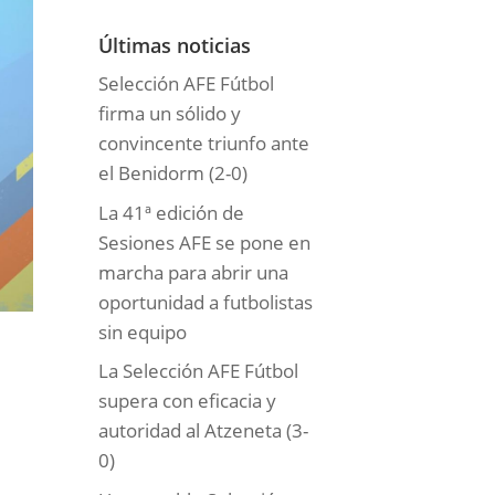
o
r
Últimas noticias
í
Selección AFE Fútbol
a
firma un sólido y
s
convincente triunfo ante
el Benidorm (2-0)
La 41ª edición de
Sesiones AFE se pone en
marcha para abrir una
oportunidad a futbolistas
sin equipo
La Selección AFE Fútbol
supera con eficacia y
autoridad al Atzeneta (3-
0)