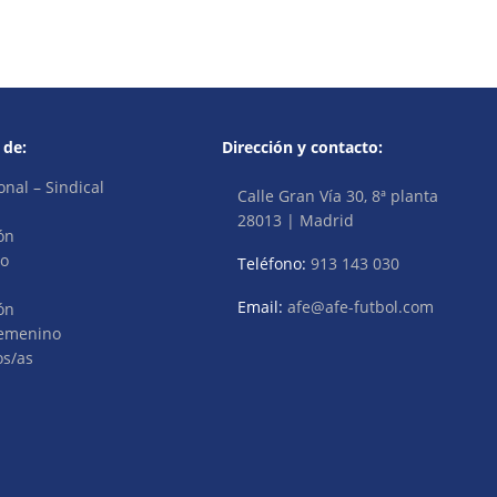
 de:
Dirección y contacto:
onal – Sindical
Calle Gran Vía 30, 8ª planta
28013 | Madrid
ón
vo
Teléfono:
913 143 030
Email:
afe@afe-futbol.com
ón
Femenino
os/as