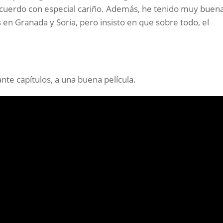
 recuerdo con especial cariño. Además, he tenido muy buen
 Granada y Soria, pero insisto en que sobre todo, el
nte capítulos, a una buena película.