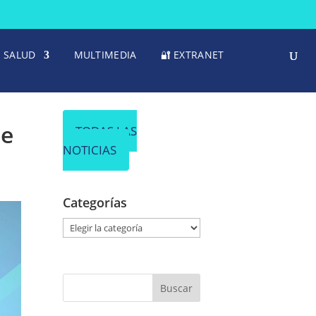
SALUD
MULTIMEDIA
🔐 EXTRANET
te
TODAS LAS
NOTICIAS
Categorías
C
a
t
e
g