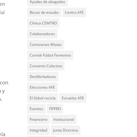
Ayudas de abogados
 en
ui
Becas de estudio
Centro AFE
Clínica CEMTRO
Colaboradores
Comisiones Mixtas
e
Comité Fútbol Femenino
Convenio Colectivo
Desfibriladores
 con
Elecciones AFE
a y
El fútbol recicla
Escuelas AFE
o.
Eventos
FIFPRO
Financiero
Institucional
Integridad
Junta Directiva
vía