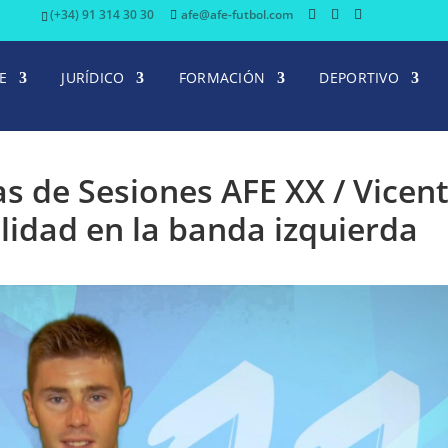
(+34) 91 314 30 30
afe@afe-futbol.com
E
JURÍDICO
FORMACIÓN
DEPORTIVO
tas de Sesiones AFE XX / Vicen
alidad en la banda izquierda