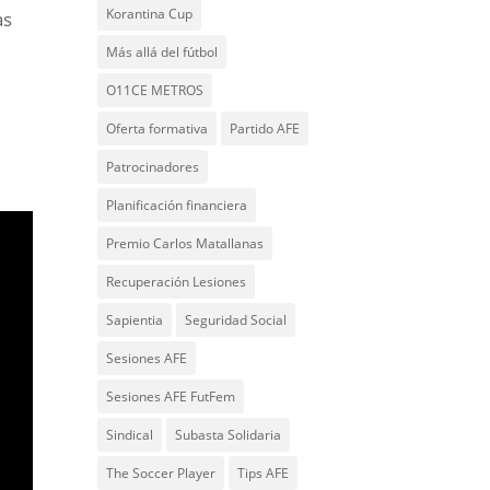
Korantina Cup
as
Más allá del fútbol
O11CE METROS
Oferta formativa
Partido AFE
Patrocinadores
Planificación financiera
Premio Carlos Matallanas
Recuperación Lesiones
Sapientia
Seguridad Social
Sesiones AFE
Sesiones AFE FutFem
Sindical
Subasta Solidaria
The Soccer Player
Tips AFE