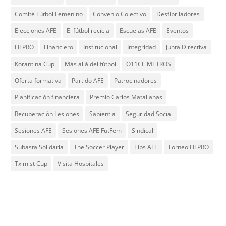
Comité Fútbol Femenino
Convenio Colectivo
Desfibriladores
Elecciones AFE
El fútbol recicla
Escuelas AFE
Eventos
FIFPRO
Financiero
Institucional
Integridad
Junta Directiva
Korantina Cup
Más allá del fútbol
O11CE METROS
Oferta formativa
Partido AFE
Patrocinadores
Planificación financiera
Premio Carlos Matallanas
Recuperación Lesiones
Sapientia
Seguridad Social
Sesiones AFE
Sesiones AFE FutFem
Sindical
Subasta Solidaria
The Soccer Player
Tips AFE
Torneo FIFPRO
Tximist Cup
Visita Hospitales