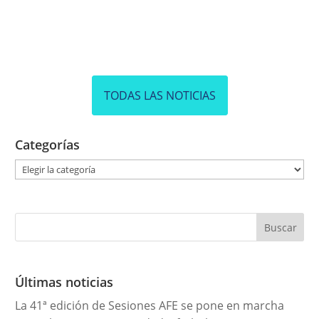
TODAS LAS NOTICIAS
Categorías
C
a
t
e
g
o
r
Últimas noticias
í
La 41ª edición de Sesiones AFE se pone en marcha
a