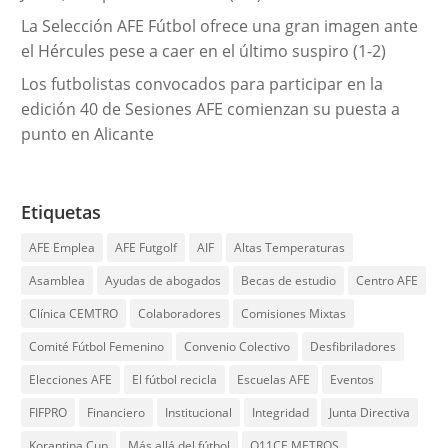
La Selección AFE Fútbol ofrece una gran imagen ante
el Hércules pese a caer en el último suspiro (1-2)
Los futbolistas convocados para participar en la
edición 40 de Sesiones AFE comienzan su puesta a
punto en Alicante
Etiquetas
AFE Emplea
AFE Futgolf
AIF
Altas Temperaturas
Asamblea
Ayudas de abogados
Becas de estudio
Centro AFE
Clínica CEMTRO
Colaboradores
Comisiones Mixtas
Comité Fútbol Femenino
Convenio Colectivo
Desfibriladores
Elecciones AFE
El fútbol recicla
Escuelas AFE
Eventos
FIFPRO
Financiero
Institucional
Integridad
Junta Directiva
Korantina Cup
Más allá del fútbol
O11CE METROS