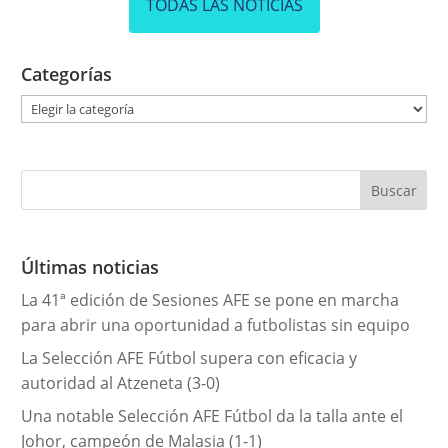
TODAS LAS NOTICIAS
Categorías
C
a
t
e
g
o
r
Últimas noticias
í
La 41ª edición de Sesiones AFE se pone en marcha
a
para abrir una oportunidad a futbolistas sin equipo
s
La Selección AFE Fútbol supera con eficacia y
autoridad al Atzeneta (3-0)
Una notable Selección AFE Fútbol da la talla ante el
Johor, campeón de Malasia (1-1)