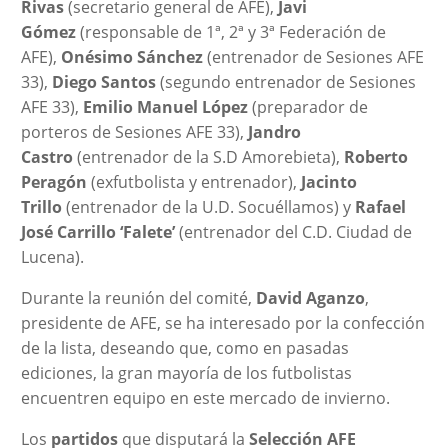
Rivas
(secretario general de AFE),
Javi
Gómez
(responsable de 1ª, 2ª y 3ª Federación de
AFE),
Onésimo Sánchez
(entrenador de Sesiones AFE
33),
Diego Santos
(segundo entrenador de Sesiones
AFE 33),
Emilio Manuel López
(preparador de
porteros de Sesiones AFE 33),
Jandro
Castro
(entrenador de la S.D Amorebieta),
Roberto
Peragón
(exfutbolista y entrenador),
Jacinto
Trillo
(entrenador de la U.D. Socuéllamos) y
Rafael
José Carrillo ‘Falete’
(entrenador del C.D. Ciudad de
Lucena).
Durante la reunión del comité,
David Aganzo
,
presidente de AFE, se ha interesado por la confección
de la lista, deseando que, como en pasadas
ediciones, la gran mayoría de los futbolistas
encuentren equipo en este mercado de invierno.
Los
partidos
que disputará la
Selección AFE