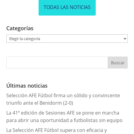
TODAS LAS NOTICIAS
Categorías
C
a
t
e
g
o
r
Últimas noticias
í
Selección AFE Fútbol firma un sólido y convincente
a
triunfo ante el Benidorm (2-0)
s
La 41ª edición de Sesiones AFE se pone en marcha
para abrir una oportunidad a futbolistas sin equipo
La Selección AFE Fútbol supera con eficacia y