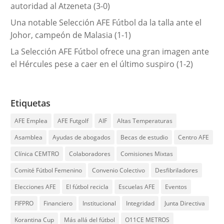
autoridad al Atzeneta (3-0)
Una notable Selección AFE Fútbol da la talla ante el
Johor, campeón de Malasia (1-1)
La Selección AFE Fútbol ofrece una gran imagen ante
el Hércules pese a caer en el último suspiro (1-2)
Etiquetas
AFE Emplea
AFE Futgolf
AIF
Altas Temperaturas
Asamblea
Ayudas de abogados
Becas de estudio
Centro AFE
Clínica CEMTRO
Colaboradores
Comisiones Mixtas
Comité Fútbol Femenino
Convenio Colectivo
Desfibriladores
Elecciones AFE
El fútbol recicla
Escuelas AFE
Eventos
FIFPRO
Financiero
Institucional
Integridad
Junta Directiva
Korantina Cup
Más allá del fútbol
O11CE METROS