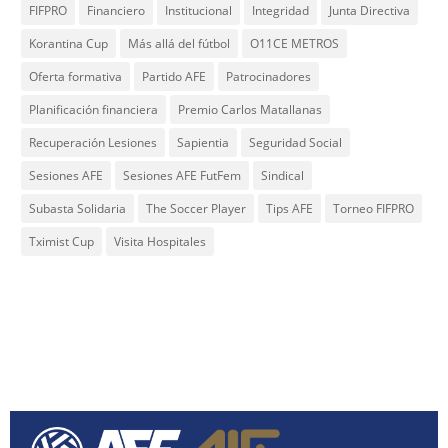
FIFPRO
Financiero
Institucional
Integridad
Junta Directiva
Korantina Cup
Más allá del fútbol
O11CE METROS
Oferta formativa
Partido AFE
Patrocinadores
Planificación financiera
Premio Carlos Matallanas
Recuperación Lesiones
Sapientia
Seguridad Social
Sesiones AFE
Sesiones AFE FutFem
Sindical
Subasta Solidaria
The Soccer Player
Tips AFE
Torneo FIFPRO
Tximist Cup
Visita Hospitales