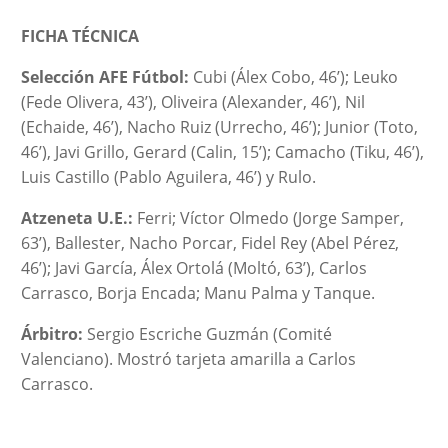
FICHA TÉCNICA
Selección AFE Fútbol:
Cubi (
Álex Cobo, 46’); Leuko
(Fede Olivera, 43’), Oliveira (Alexander, 46’), Nil
(Echaide, 46’), Nacho Ruiz (Urrecho, 46’); Junior (Toto,
46’), Javi Grillo, Gerard (Calin, 15’); Camacho (Tiku, 46’),
Luis Castillo (Pablo Aguilera, 46’) y Rulo.
Atzeneta U.E.:
Ferri; Víctor Olmedo (Jorge Samper,
63’), Ballester, Nacho Porcar, Fidel Rey (Abel Pérez,
46’); Javi García, Álex Ortolá (Moltó, 63’), Carlos
Carrasco, Borja Encada; Manu Palma y Tanque.
Árbitro:
Sergio Escriche Guzmán (Comité
Valenciano). Mostró tarjeta amarilla a Carlos
Carrasco.