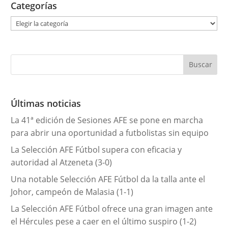
Categorías
C
a
t
e
g
o
r
Últimas noticias
í
La 41ª edición de Sesiones AFE se pone en marcha
a
para abrir una oportunidad a futbolistas sin equipo
s
La Selección AFE Fútbol supera con eficacia y
autoridad al Atzeneta (3-0)
Una notable Selección AFE Fútbol da la talla ante el
Johor, campeón de Malasia (1-1)
La Selección AFE Fútbol ofrece una gran imagen ante
el Hércules pese a caer en el último suspiro (1-2)