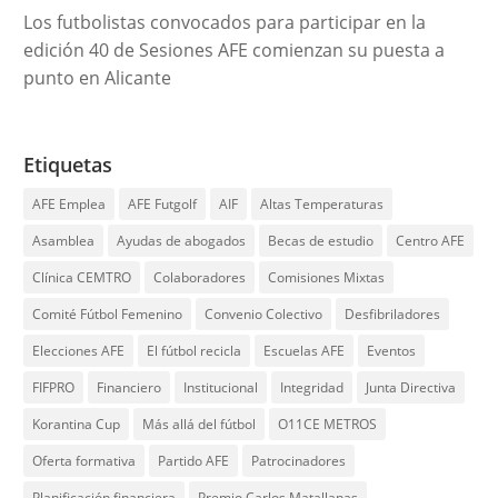
Los futbolistas convocados para participar en la
edición 40 de Sesiones AFE comienzan su puesta a
punto en Alicante
Etiquetas
AFE Emplea
AFE Futgolf
AIF
Altas Temperaturas
Asamblea
Ayudas de abogados
Becas de estudio
Centro AFE
Clínica CEMTRO
Colaboradores
Comisiones Mixtas
Comité Fútbol Femenino
Convenio Colectivo
Desfibriladores
Elecciones AFE
El fútbol recicla
Escuelas AFE
Eventos
FIFPRO
Financiero
Institucional
Integridad
Junta Directiva
Korantina Cup
Más allá del fútbol
O11CE METROS
Oferta formativa
Partido AFE
Patrocinadores
Planificación financiera
Premio Carlos Matallanas