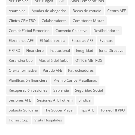
AFE Emplea
AFE Futgolf
AIF
Altas Temperaturas
Asamblea
Ayudas de abogados
Becas de estudio
Centro AFE
Clínica CEMTRO
Colaboradores
Comisiones Mixtas
Comité Fútbol Femenino
Convenio Colectivo
Desfibriladores
Elecciones AFE
El fútbol recicla
Escuelas AFE
Eventos
FIFPRO
Financiero
Institucional
Integridad
Junta Directiva
Korantina Cup
Más allá del fútbol
O11CE METROS
Oferta formativa
Partido AFE
Patrocinadores
Planificación financiera
Premio Carlos Matallanas
Recuperación Lesiones
Sapientia
Seguridad Social
Sesiones AFE
Sesiones AFE FutFem
Sindical
Subasta Solidaria
The Soccer Player
Tips AFE
Torneo FIFPRO
Tximist Cup
Visita Hospitales