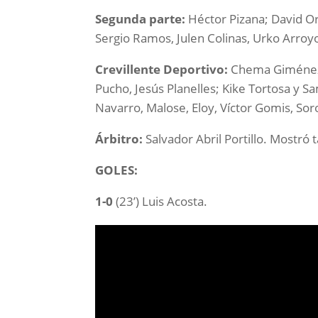
Segunda parte:
Héctor Pizana; David Or
Sergio Ramos, Julen Colinas, Urko Arroy
Crevillente Deportivo:
Chema Giménez; 
Pucho, Jesús Planelles; Kike Tortosa y S
Navarro, Malose, Eloy, Víctor Gomis, Sor
Árbitro:
Salvador Abril Portillo. Mostró 
GOLES:
1-0
(23’) Luis Acosta.