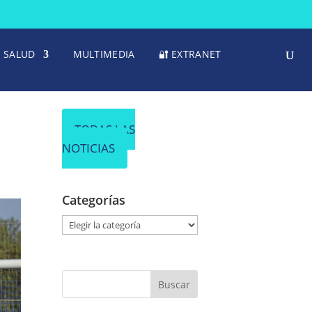
SALUD
MULTIMEDIA
🔐 EXTRANET
TODAS LAS
NOTICIAS
Categorías
C
a
t
e
g