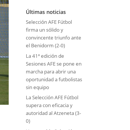
o
r
Últimas noticias
í
Selección AFE Fútbol
a
firma un sólido y
s
convincente triunfo ante
el Benidorm (2-0)
La 41ª edición de
Sesiones AFE se pone en
marcha para abrir una
oportunidad a futbolistas
sin equipo
La Selección AFE Fútbol
supera con eficacia y
autoridad al Atzeneta (3-
0)