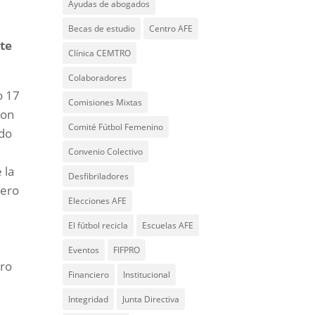
Ayudas de abogados
Becas de estudio
Centro AFE
te
Clínica CEMTRO
Colaboradores
o 17
Comisiones Mixtas
con
Comité Fútbol Femenino
ido
Convenio Colectivo
 la
Desfibriladores
tero
Elecciones AFE
El fútbol recicla
Escuelas AFE
Eventos
FIFPRO
dro
Financiero
Institucional
Integridad
Junta Directiva