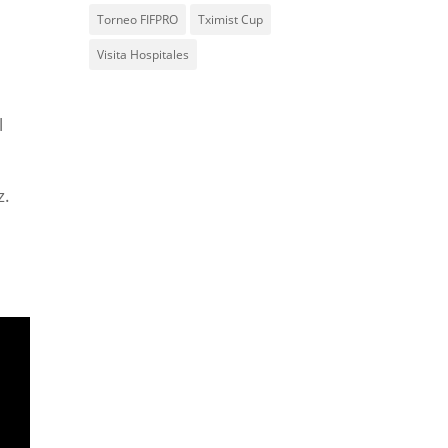
Torneo FIFPRO
Tximist Cup
Visita Hospitales
l
z.