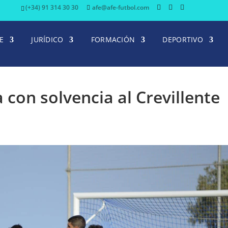
(+34) 91 314 30 30
afe@afe-futbol.com
E
JURÍDICO
FORMACIÓN
DEPORTIVO
 con solvencia al Crevillente