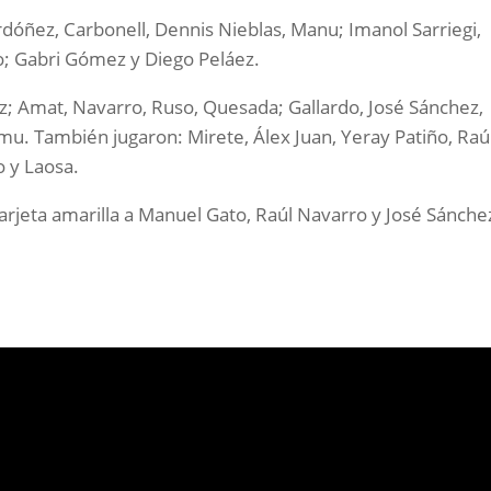
dóñez, Carbonell, Dennis Nieblas, Manu; Imanol Sarriegi,
o; Gabri Gómez y Diego Peláez.
Amat, Navarro, Ruso, Quesada; Gallardo, José Sánchez,
amu. También jugaron: Mirete, Álex Juan, Yeray Patiño, Raú
o y Laosa.
tarjeta amarilla a Manuel Gato, Raúl Navarro y José Sánche