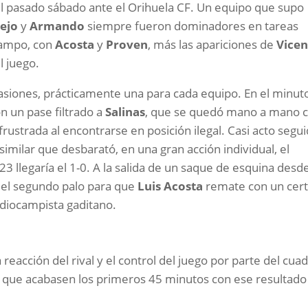
l pasado sábado ante el Orihuela CF. Un equipo que supo
lejo
y
Armando
siempre fueron dominadores en tareas
campo, con
Acosta
y
Proven
, más las apariciones de
Vicen
l juego.
siones, prácticamente una para cada equipo. En el minut
n un pase filtrado a
Salinas
, que se quedó mano a mano 
 frustrada al encontrarse en posición ilegal. Casi acto segu
similar que desbarató, en una gran acción individual, el
 23 llegaría el 1-0. A la salida de un saque de esquina desde
n el segundo palo para que
Luis Acosta
remate con un cer
ediocampista gaditano.
reacción del rival y el control del juego por parte del cua
ra que acabasen los primeros 45 minutos con ese resultado