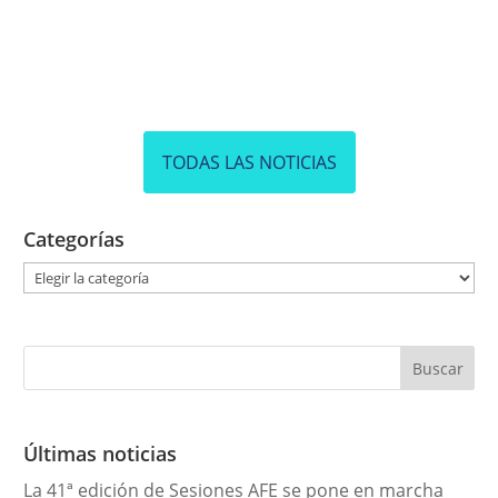
TODAS LAS NOTICIAS
Categorías
C
a
t
e
g
o
r
Últimas noticias
í
La 41ª edición de Sesiones AFE se pone en marcha
a