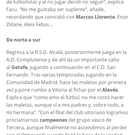
de futbolistas y al no jugar decidí no seguir”, explica
Facu. “No me gustaba ser suplente”, añade,
recordando que coincidió con
Marcos Llorente
, Enzo
Zidane, Aleix Febas…
De norte a sur
Regresa a la R.S.D. Alcalá, posteriormente juega en la
A.D. Complutense y de ahí da un importante salto
al
Getafe
, jugando a continuación en el C.D. San
Fernando. Tras varias temporadas jugando en la
Comunidad de Madrid, hace las maletas por primera
vez y pone rumbo a Vitoria al fichar por el
Alavés
.
Explica que “como amo el fútbol, no me costó hacer
las maletas, aunque sí a mis padres y, sobre todo, a
mi hermana”. “Con el filial del club vitoriano logramos
proclamarnos
campeones
del grupo vasco de
Tercera, aunque finalmente no ascendimos al perder
con el Ontinyent” cuando llegó la hora de la verdad.