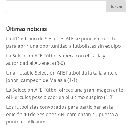
e
g
o
r
Últimas noticias
í
La 41ª edición de Sesiones AFE se pone en marcha
a
para abrir una oportunidad a futbolistas sin equipo
s
La Selección AFE Fútbol supera con eficacia y
autoridad al Atzeneta (3-0)
Una notable Selección AFE Fútbol da la talla ante el
Johor, campeón de Malasia (1-1)
La Selección AFE Fútbol ofrece una gran imagen ante
el Hércules pese a caer en el último suspiro (1-2)
Los futbolistas convocados para participar en la
edición 40 de Sesiones AFE comienzan su puesta a
punto en Alicante