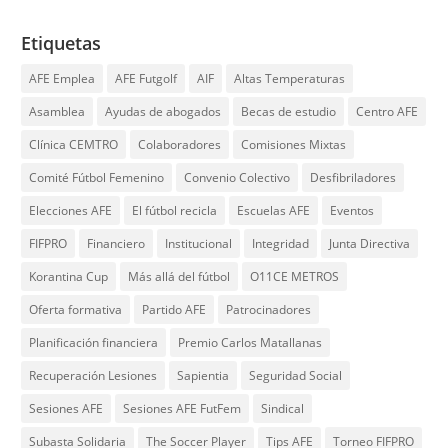
Etiquetas
AFE Emplea
AFE Futgolf
AIF
Altas Temperaturas
Asamblea
Ayudas de abogados
Becas de estudio
Centro AFE
Clínica CEMTRO
Colaboradores
Comisiones Mixtas
Comité Fútbol Femenino
Convenio Colectivo
Desfibriladores
Elecciones AFE
El fútbol recicla
Escuelas AFE
Eventos
FIFPRO
Financiero
Institucional
Integridad
Junta Directiva
Korantina Cup
Más allá del fútbol
O11CE METROS
Oferta formativa
Partido AFE
Patrocinadores
Planificación financiera
Premio Carlos Matallanas
Recuperación Lesiones
Sapientia
Seguridad Social
Sesiones AFE
Sesiones AFE FutFem
Sindical
Subasta Solidaria
The Soccer Player
Tips AFE
Torneo FIFPRO