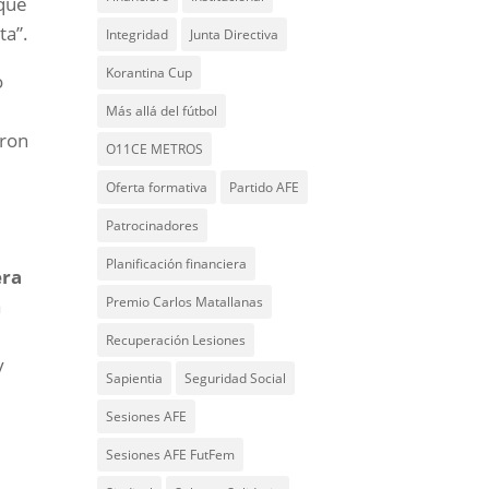
 que
ta”.
Integridad
Junta Directiva
Korantina Cup
o
Más allá del fútbol
eron
O11CE METROS
Oferta formativa
Partido AFE
Patrocinadores
Planificación financiera
era
Premio Carlos Matallanas
a
Recuperación Lesiones
y
Sapientia
Seguridad Social
Sesiones AFE
Sesiones AFE FutFem