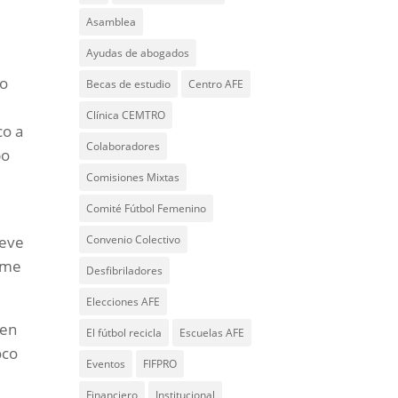
Asamblea
Ayudas de abogados
mo
Becas de estudio
Centro AFE
Clínica CEMTRO
co a
Colaboradores
bo
Comisiones Mixtas
Comité Fútbol Femenino
Convenio Colectivo
reve
o me
Desfibriladores
Elecciones AFE
 en
El fútbol recicla
Escuelas AFE
oco
Eventos
FIFPRO
Financiero
Institucional