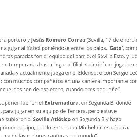
era portero y
Jesús Romero Correa
(Sevilla, 17 de enero
a jugar al fútbol poniéndose entre los palos. ‘
Gato’
, com
eras paradas “en el equipo del barrio, el Sevilla Este, y lu
ho temporadas hasta llegar al filial. Coincidí con jugadore
anada y actualmente juega en el Eldense, o con Sergio Le
ora; con muchos compañeros en una cantera importante c
 recuerdos son de esa etapa, cuando eres pequeño”.
superior fue “en el
Extremadura
, en Segunda B, donde
a, para jugar en su equipo de Tercera, pero estuve
e subieron al
Sevilla Atlético
en Segunda B y hago
primer equipo, que lo entrenaba
Michel
en esa época.
a, una de las mejores canteras del mundo”.