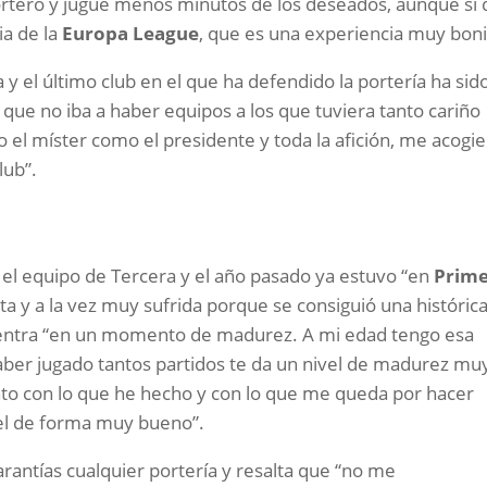
portero y jugué menos minutos de los deseados, aunque sí
ia de la
Europa League
, que es una experiencia muy boni
 y el último club en el que ha defendido la portería ha sid
 que no iba a haber equipos a los que tuviera tanto cariño
to el míster como el presidente y toda la afición, me acogi
lub”.
el equipo de Tercera y el año pasado ya estuvo “en
Prim
a y a la vez muy sufrida porque se consiguió una históric
ncuentra “en un momento de madurez. A mi edad tengo esa
aber jugado tantos partidos te da un nivel de madurez mu
nto con lo que he hecho y con lo que me queda por hacer
el de forma muy bueno”.
rantías cualquier portería y resalta que “no me