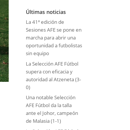
o
r
Últimas noticias
í
La 41ª edición de
a
Sesiones AFE se pone en
s
marcha para abrir una
oportunidad a futbolistas
sin equipo
La Selección AFE Fútbol
supera con eficacia y
autoridad al Atzeneta (3-
0)
Una notable Selección
AFE Fútbol da la talla
ante el Johor, campeón
de Malasia (1-1)