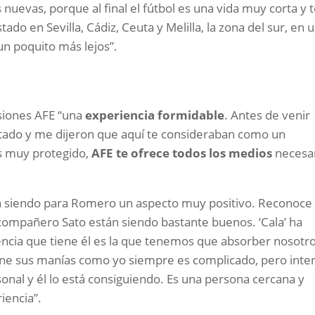
s nuevas, porque al final el fútbol es una vida muy corta y 
tado en Sevilla, Cádiz, Ceuta y Melilla, la zona del sur, en 
un poquito más lejos”.
siones AFE “una
experiencia formidable
. Antes de venir
tado y me dijeron que aquí te consideraban como un
es muy protegido,
AFE te ofrece todos los medios
necesa
 siendo para Romero un aspecto muy positivo. Reconoce
 compañero Sato están siendo bastante buenos. ‘Cala’ ha
ncia que tiene él es la que tenemos que absorber nosotro
iene sus manías como yo siempre es complicado, pero inte
sonal y él lo está consiguiendo. Es una persona cercana y
iencia”.