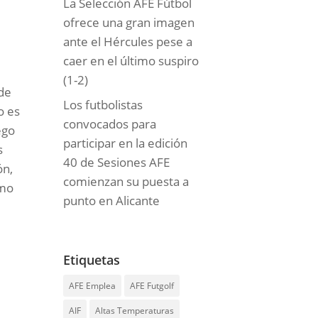
La Selección AFE Fútbol
ofrece una gran imagen
ante el Hércules pese a
caer en el último suspiro
(1-2)
 de
Los futbolistas
o es
convocados para
ego
participar en la edición
s
40 de Sesiones AFE
ón,
comienzan su puesta a
omo
punto en Alicante
Etiquetas
AFE Emplea
AFE Futgolf
AIF
Altas Temperaturas