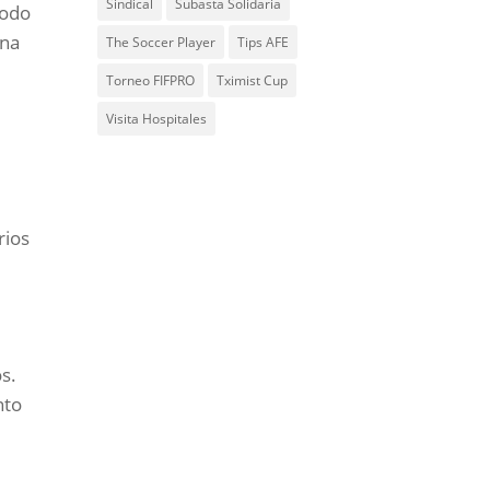
Sindical
Subasta Solidaria
todo
una
The Soccer Player
Tips AFE
Torneo FIFPRO
Tximist Cup
Visita Hospitales
rios
s.
nto