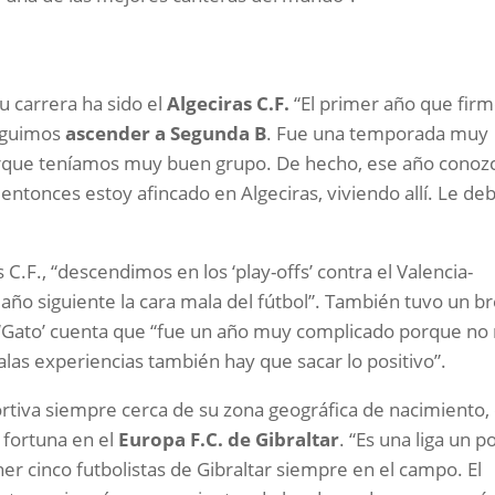
 carrera ha sido el
Algeciras C.F.
“El primer año que fir
seguimos
ascender a Segunda B
. Fue una temporada muy
orque teníamos muy buen grupo. De hecho, ese año conoz
ntonces estoy afincado en Algeciras, viviendo allí. Le de
C.F., “descendimos en los ‘play-offs’ contra el Valencia-
l año siguiente la cara mala del fútbol”. También tuvo un b
e ‘Gato’ cuenta que “fue un año muy complicado porque n
las experiencias también hay que sacar lo positivo”.
rtiva siempre cerca de su zona geográfica de nacimiento,
 fortuna en el
Europa F.C. de Gibraltar
. “Es una liga un p
ner cinco futbolistas de Gibraltar siempre en el campo. El