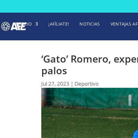
INICIO
¡AFÍLIATE!
NOTICIAS
VENTAJAS AF
‘Gato’ Romero, exper
palos
Jul 27, 2023
|
Deportivo