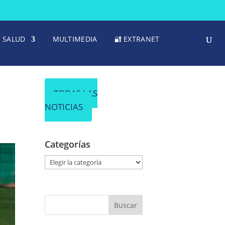
SALUD
MULTIMEDIA
🔐 EXTRANET
TODAS LAS
NOTICIAS
Categorías
C
a
t
e
g