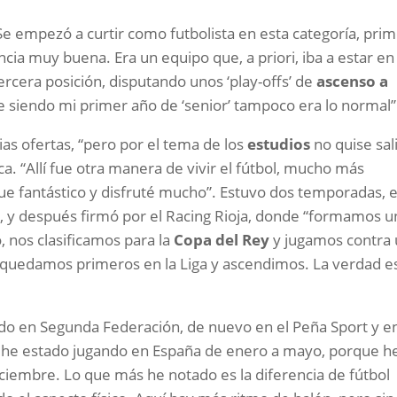
. Se empezó a curtir como futbolista en esta categoría, pri
cia muy buena. Era un equipo que, a priori, iba a estar en 
ercera posición, disputando unos ‘play-offs’ de
ascenso a
ue siendo mi primer año de ‘senior’ tampoco era lo normal
as ofertas, “pero por el tema de los
estudios
no quise sali
a. “Allí fue otra manera de vivir el fútbol, mucho más
 fue fantástico y disfruté mucho”. Estuvo dos temporadas, e
, y después firmó por el Racing Rioja, donde “formamos u
nos clasificamos para la
Copa del Rey
y jugamos contra
r; quedamos primeros en la Liga y ascendimos. La verdad e
do en Segunda Federación, de nuevo en el Peña Sport y en
lo he estado jugando en España de enero a mayo, porque h
iembre. Lo que más he notado es la diferencia de fútbol