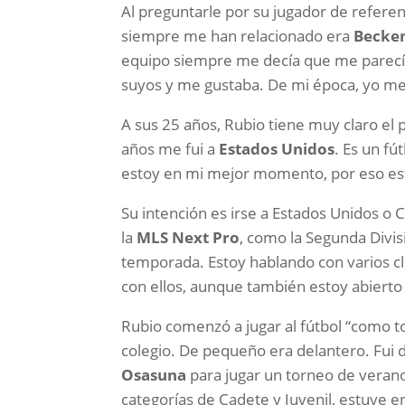
Al preguntarle por su jugador de refere
siempre me han relacionado era
Becke
equipo siempre me decía que me parecía
suyos y me gustaba. De mi época, yo m
A sus 25 años, Rubio tiene muy claro el
años me fui a
Estados Unidos
. Es un fú
estoy en mi mejor momento, por eso es
Su intención es irse a Estados Unidos o
la
MLS Next Pro
, como la Segunda Divis
temporada. Estoy hablando con varios cl
con ellos, aunque también estoy abierto
Rubio comenzó a jugar al fútbol “como to
colegio. De pequeño era delantero. Fui
Osasuna
para jugar un torneo de verano
categorías de Cadete y Juvenil, estuve 