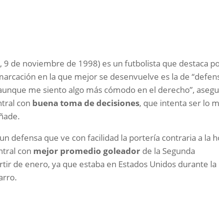
 9 de noviembre de 1998) es un futbolista que destaca p
emarcación en la que mejor se desenvuelve es la de “defen
s, aunque me siento algo más cómodo en el derecho”, asegu
ntral con
buena toma de decisiones
, que intenta ser lo 
añade.
n defensa que ve con facilidad la portería contraria a la 
ntral con
mejor promedio goleador
de la Segunda
rtir de enero, ya que estaba en Estados Unidos durante la
arro.