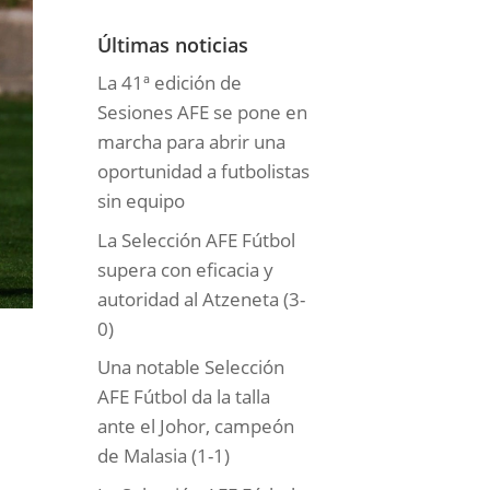
o
r
Últimas noticias
í
La 41ª edición de
a
Sesiones AFE se pone en
s
marcha para abrir una
oportunidad a futbolistas
sin equipo
La Selección AFE Fútbol
supera con eficacia y
autoridad al Atzeneta (3-
0)
Una notable Selección
AFE Fútbol da la talla
ante el Johor, campeón
de Malasia (1-1)