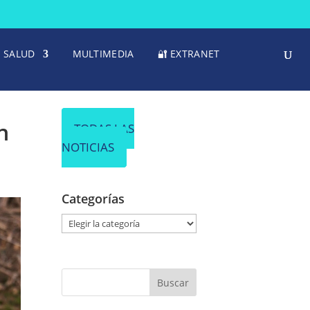
SALUD
MULTIMEDIA
🔐 EXTRANET
n
TODAS LAS
NOTICIAS
Categorías
C
a
t
e
g