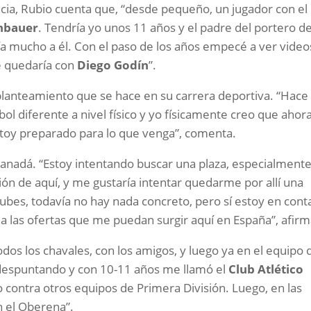
ncia, Rubio cuenta que, “desde pequeño, un jugador con el
nbauer
. Tendría yo unos 11 años y el padre del portero d
 mucho a él. Con el paso de los años empecé a ver video
e quedaría con
Diego Godín
”.
 planteamiento que se hace en su carrera deportiva. “Hace
tbol diferente a nivel físico y yo físicamente creo que ahor
toy preparado para lo que venga”, comenta.
 Canadá. “Estoy intentando buscar una plaza, especialment
ión de aquí, y me gustaría intentar quedarme por allí una
ubes, todavía no hay nada concreto, pero sí estoy en cont
 a las ofertas que me puedan surgir aquí en España”, afir
dos los chavales, con los amigos, y luego ya en el equipo 
 despuntando y con 10-11 años me llamó el
Club Atlético
 contra otros equipos de Primera División. Luego, en las
en el Oberena”.