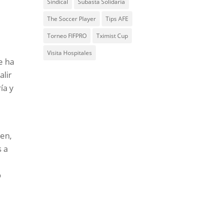
Sindical
Subasta Solidaria
The Soccer Player
Tips AFE
Torneo FIFPRO
Tximist Cup
Visita Hospitales
e ha
alir
ía y
en,
s a
o