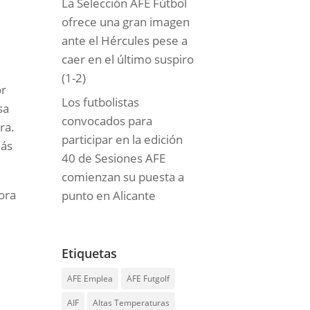
La Selección AFE Fútbol
ofrece una gran imagen
ante el Hércules pese a
caer en el último suspiro
(1-2)
or
Los futbolistas
sa
convocados para
ra.
participar en la edición
más
40 de Sesiones AFE
comienzan su puesta a
hora
punto en Alicante
Etiquetas
AFE Emplea
AFE Futgolf
AIF
Altas Temperaturas