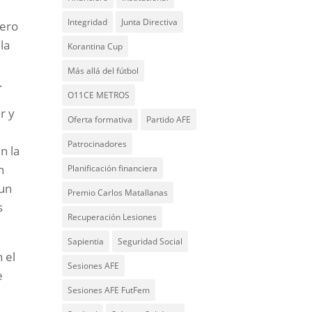
Integridad
Junta Directiva
mero
la
Korantina Cup
Más allá del fútbol
”.
O11CE METROS
r y
Oferta formativa
Partido AFE
Patrocinadores
n la
n
Planificación financiera
 un
Premio Carlos Matallanas
s
Recuperación Lesiones
Sapientia
Seguridad Social
 el
Sesiones AFE
e
Sesiones AFE FutFem