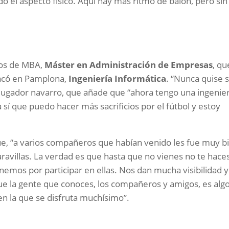
o el aspecto físico. Aquí hay más ritmo de balón, pero sin
ios de MBA,
Máster en Administración de Empresas
, qu
acó en Pamplona,
Ingeniería Informática
. “Nunca quise s
l jugador navarro, que añade que “ahora tengo una ingenier
sí que puedo hacer más sacrificios por el fútbol y estoy
e, “a varios compañeros que habían venido les fue muy bi
villas. La verdad es que hasta que no vienes no te hace
tenemos por participar en ellas. Nos dan mucha visibilidad y
ue la gente que conoces, los compañeros y amigos, es alg
en la que se disfruta muchísimo”.