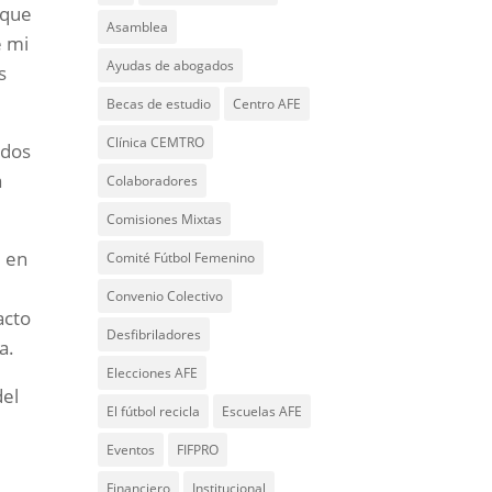
 que
Asamblea
e mi
Ayudas de abogados
s
Becas de estudio
Centro AFE
Clínica CEMTRO
 dos
a
Colaboradores
Comisiones Mixtas
e en
Comité Fútbol Femenino
Convenio Colectivo
acto
Desfibriladores
ma.
Elecciones AFE
del
El fútbol recicla
Escuelas AFE
Eventos
FIFPRO
Financiero
Institucional