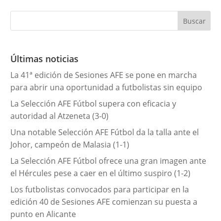
t
e
g
o
r
Últimas noticias
í
La 41ª edición de Sesiones AFE se pone en marcha
a
para abrir una oportunidad a futbolistas sin equipo
s
La Selección AFE Fútbol supera con eficacia y
autoridad al Atzeneta (3-0)
Una notable Selección AFE Fútbol da la talla ante el
Johor, campeón de Malasia (1-1)
La Selección AFE Fútbol ofrece una gran imagen ante
el Hércules pese a caer en el último suspiro (1-2)
Los futbolistas convocados para participar en la
edición 40 de Sesiones AFE comienzan su puesta a
punto en Alicante