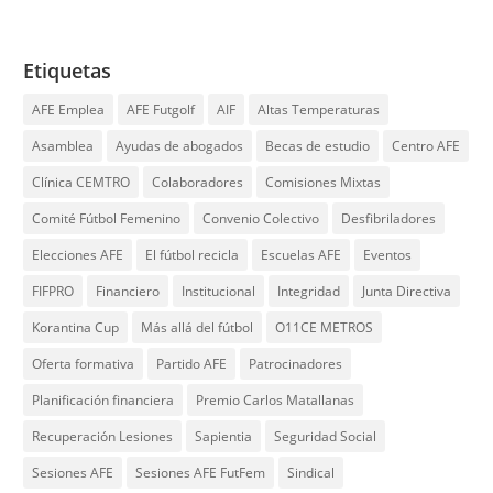
Etiquetas
AFE Emplea
AFE Futgolf
AIF
Altas Temperaturas
Asamblea
Ayudas de abogados
Becas de estudio
Centro AFE
Clínica CEMTRO
Colaboradores
Comisiones Mixtas
Comité Fútbol Femenino
Convenio Colectivo
Desfibriladores
Elecciones AFE
El fútbol recicla
Escuelas AFE
Eventos
FIFPRO
Financiero
Institucional
Integridad
Junta Directiva
Korantina Cup
Más allá del fútbol
O11CE METROS
Oferta formativa
Partido AFE
Patrocinadores
Planificación financiera
Premio Carlos Matallanas
Recuperación Lesiones
Sapientia
Seguridad Social
Sesiones AFE
Sesiones AFE FutFem
Sindical