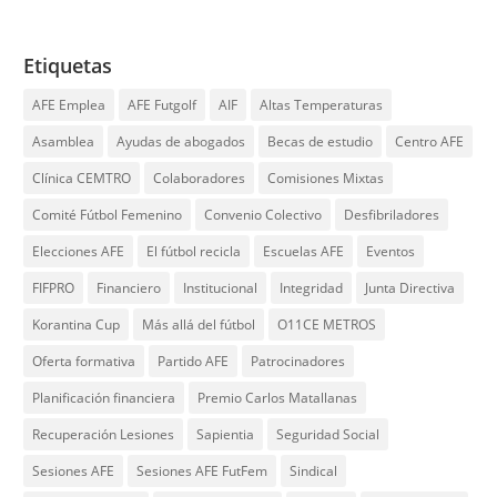
Etiquetas
AFE Emplea
AFE Futgolf
AIF
Altas Temperaturas
Asamblea
Ayudas de abogados
Becas de estudio
Centro AFE
Clínica CEMTRO
Colaboradores
Comisiones Mixtas
Comité Fútbol Femenino
Convenio Colectivo
Desfibriladores
Elecciones AFE
El fútbol recicla
Escuelas AFE
Eventos
FIFPRO
Financiero
Institucional
Integridad
Junta Directiva
Korantina Cup
Más allá del fútbol
O11CE METROS
Oferta formativa
Partido AFE
Patrocinadores
Planificación financiera
Premio Carlos Matallanas
Recuperación Lesiones
Sapientia
Seguridad Social
Sesiones AFE
Sesiones AFE FutFem
Sindical