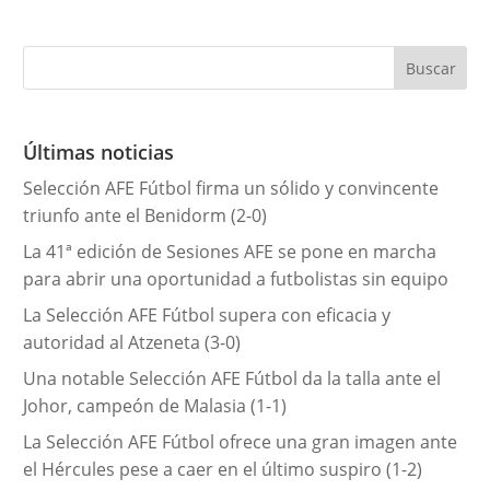
a
t
e
g
o
r
Últimas noticias
í
Selección AFE Fútbol firma un sólido y convincente
a
triunfo ante el Benidorm (2-0)
s
La 41ª edición de Sesiones AFE se pone en marcha
para abrir una oportunidad a futbolistas sin equipo
La Selección AFE Fútbol supera con eficacia y
autoridad al Atzeneta (3-0)
Una notable Selección AFE Fútbol da la talla ante el
Johor, campeón de Malasia (1-1)
La Selección AFE Fútbol ofrece una gran imagen ante
el Hércules pese a caer en el último suspiro (1-2)