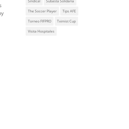
Sindical
Subasta Solidaria
s
The Soccer Player
Tips AFE
oy
Torneo FIFPRO
Tximist Cup
Visita Hospitales