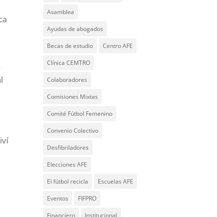
Asamblea
ca
Ayudas de abogados
Becas de estudio
Centro AFE
Clínica CEMTRO
a
l
Colaboradores
Comisiones Mixtas
Comité Fútbol Femenino
e
Convenio Colectivo
iví
Desfibriladores
Elecciones AFE
El fútbol recicla
Escuelas AFE
Eventos
FIFPRO
Financiero
Institucional