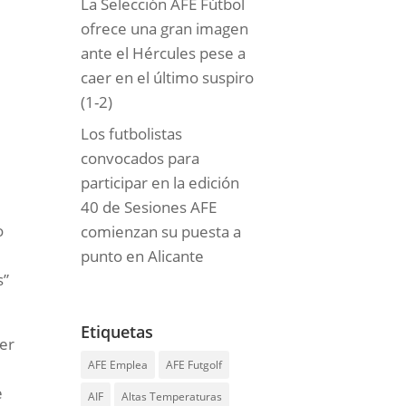
La Selección AFE Fútbol
ofrece una gran imagen
ante el Hércules pese a
caer en el último suspiro
(1-2)
Los futbolistas
convocados para
participar en la edición
40 de Sesiones AFE
o
comienzan su puesta a
punto en Alicante
s”
Etiquetas
ier
AFE Emplea
AFE Futgolf
e
AIF
Altas Temperaturas