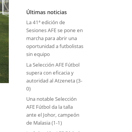
o
r
Últimas noticias
í
La 41ª edición de
a
Sesiones AFE se pone en
s
marcha para abrir una
oportunidad a futbolistas
sin equipo
La Selección AFE Fútbol
supera con eficacia y
autoridad al Atzeneta (3-
0)
Una notable Selección
AFE Fútbol da la talla
ante el Johor, campeón
de Malasia (1-1)