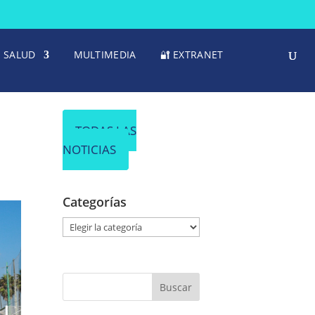
SALUD
MULTIMEDIA
🔐 EXTRANET
TODAS LAS
NOTICIAS
Categorías
C
a
t
e
g