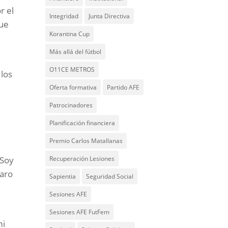
r el
Integridad
Junta Directiva
que
Korantina Cup
Más allá del fútbol
O11CE METROS
 los
Oferta formativa
Partido AFE
Patrocinadores
Planificación financiera
Premio Carlos Matallanas
Recuperación Lesiones
 Soy
laro
Sapientia
Seguridad Social
Sesiones AFE
Sesiones AFE FutFem
mi