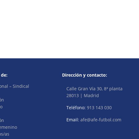
 de:
Dirección y contacto:
onal – Sindical
Calle Gran Vía 30, 8ª planta
28013 | Madrid
ón
vo
Teléfono:
913 143 030
Email:
afe@afe-futbol.com
ón
Femenino
os/as