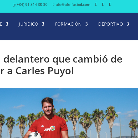
(+34) 91 314 30 30
afe@afe-futbol.com
E
JURÍDICO
FORMACIÓN
DEPORTIVO
el delantero que cambió de
r a Carles Puyol