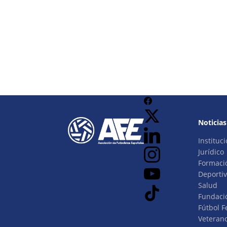
Noticias
Instituci
Jurídico
Formaci
Deporti
Salud
Fundaci
Fútbol 
Veteran