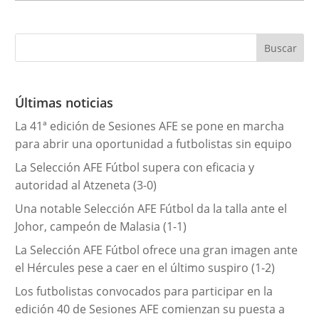
a
t
e
g
o
r
Últimas noticias
í
La 41ª edición de Sesiones AFE se pone en marcha
a
para abrir una oportunidad a futbolistas sin equipo
s
La Selección AFE Fútbol supera con eficacia y
autoridad al Atzeneta (3-0)
Una notable Selección AFE Fútbol da la talla ante el
Johor, campeón de Malasia (1-1)
La Selección AFE Fútbol ofrece una gran imagen ante
el Hércules pese a caer en el último suspiro (1-2)
Los futbolistas convocados para participar en la
edición 40 de Sesiones AFE comienzan su puesta a