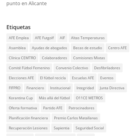
punto en Alicante
Etiquetas
AFE Emplea
AFE Futgolf
AIF
Altas Temperaturas
Asamblea
Ayudas de abogados
Becas de estudio
Centro AFE
Clínica CEMTRO
Colaboradores
Comisiones Mixtas
Comité Fútbol Femenino
Convenio Colectivo
Desfibriladores
Elecciones AFE
El fútbol recicla
Escuelas AFE
Eventos
FIFPRO
Financiero
Institucional
Integridad
Junta Directiva
Korantina Cup
Más allá del fútbol
O11CE METROS
Oferta formativa
Partido AFE
Patrocinadores
Planificación financiera
Premio Carlos Matallanas
Recuperación Lesiones
Sapientia
Seguridad Social