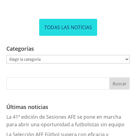
TODAS LAS NOTICIAS
Categorías
C
a
t
e
g
o
r
Últimas noticias
í
La 41ª edición de Sesiones AFE se pone en marcha
a
para abrir una oportunidad a futbolistas sin equipo
s
La Selección AFE Fútbol supera con eficacia y