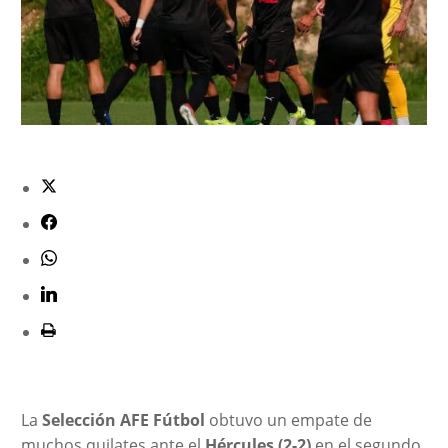
La
Selección AFE Fútbol
obtuvo un empate de
muchos quilates ante el
Hércules (2-2)
en el segundo