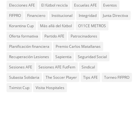
Elecciones AFE
El fútbol recicla
Escuelas AFE
Eventos
FIFPRO
Financiero
Institucional
Integridad
Junta Directiva
Korantina Cup
Más allá del fútbol
O11CE METROS
Oferta formativa
Partido AFE
Patrocinadores
Planificación financiera
Premio Carlos Matallanas
Recuperación Lesiones
Sapientia
Seguridad Social
Sesiones AFE
Sesiones AFE FutFem
Sindical
Subasta Solidaria
The Soccer Player
Tips AFE
Torneo FIFPRO
Tximist Cup
Visita Hospitales