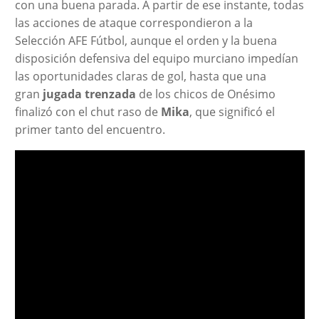
con una buena parada. A partir de ese instante, todas
las acciones de ataque correspondieron a la
Selección AFE Fútbol, aunque el orden y la buena
disposición defensiva del equipo murciano impedían
las oportunidades claras de gol, hasta que una
gran
jugada trenzada
de los chicos de Onésimo
finalizó con el chut raso de
Mika
, que significó el
primer tanto del encuentro.