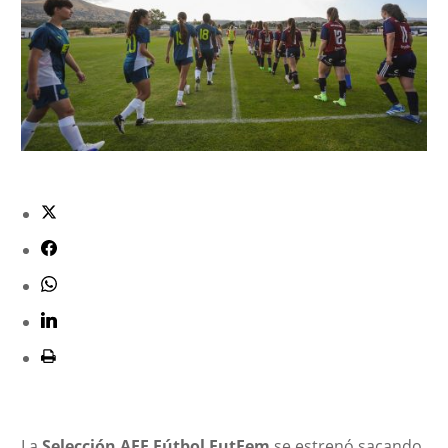
La
Selección AFE Fútbol FutFem
se estrenó sacando