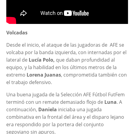
Volcadas
Desde el inicio, el ataque de las jugadoras de AFE se
volcaba por la banda izquierda, con internadas por el
lateral de
Lucía Polo,
que daban profundidad al
equipo, y la habilidad en los últimos metros de la
extremo
Lorena Juanas
, comprometida también con
el trabajo defensivo.
Una buena jugada de la Selección AFE Fútbol FutFem
terminó con un remate demasiado flojo de
Luna
. A
continuación,
Daniela
iniciaba una jugada
combinativa en la frontal del área y el disparo lejano
era respondido por la portera del conjunto
segoviano sin apuros.