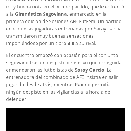
muy buena nota en el primer partido, que le enfrentó
a la
Gimnástica Segoviana
, enmarcado en la
primera edición de Sesiones AFE FutFem. Un partido
en el que las jugadoras entrenadas por Saray García
transmitieron muy buenas sensaciones,
imponiéndose por un claro
3-0
a su rival.
El encuentro empezó con ocasión para el conjunto
segoviano tras un despiste defensivo que enseguida
enmendaron las futbolistas de
Saray García
. La
entrenadora del combinado de AFE insistía en salir
jugando desde atrás, mientras
Pao
no permitía
ningún despiste en las vigilancias a la hora a de
defender.