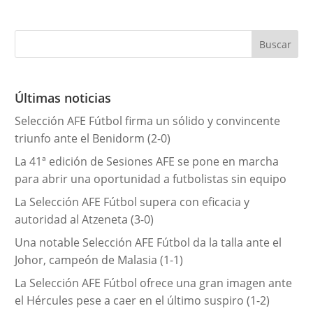
a
t
e
g
o
r
Últimas noticias
í
Selección AFE Fútbol firma un sólido y convincente
a
triunfo ante el Benidorm (2-0)
s
La 41ª edición de Sesiones AFE se pone en marcha
para abrir una oportunidad a futbolistas sin equipo
La Selección AFE Fútbol supera con eficacia y
autoridad al Atzeneta (3-0)
Una notable Selección AFE Fútbol da la talla ante el
Johor, campeón de Malasia (1-1)
La Selección AFE Fútbol ofrece una gran imagen ante
el Hércules pese a caer en el último suspiro (1-2)