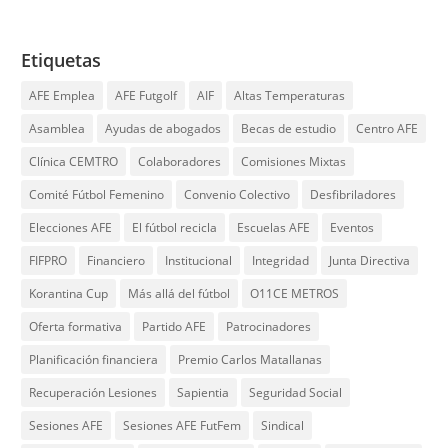
Etiquetas
AFE Emplea
AFE Futgolf
AIF
Altas Temperaturas
Asamblea
Ayudas de abogados
Becas de estudio
Centro AFE
Clínica CEMTRO
Colaboradores
Comisiones Mixtas
Comité Fútbol Femenino
Convenio Colectivo
Desfibriladores
Elecciones AFE
El fútbol recicla
Escuelas AFE
Eventos
FIFPRO
Financiero
Institucional
Integridad
Junta Directiva
Korantina Cup
Más allá del fútbol
O11CE METROS
Oferta formativa
Partido AFE
Patrocinadores
Planificación financiera
Premio Carlos Matallanas
Recuperación Lesiones
Sapientia
Seguridad Social
Sesiones AFE
Sesiones AFE FutFem
Sindical