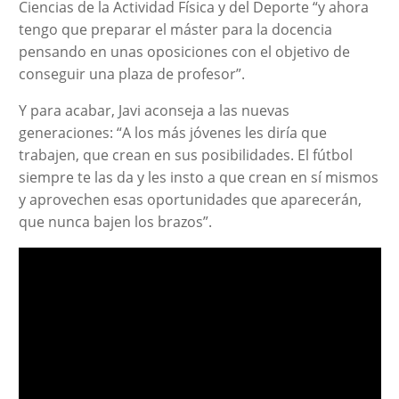
Ciencias de la Actividad Física y del Deporte “y ahora
tengo que preparar el máster para la docencia
pensando en unas oposiciones con el objetivo de
conseguir una plaza de profesor”.
Y para acabar, Javi aconseja a las nuevas
generaciones: “A los más jóvenes les diría que
trabajen, que crean en sus posibilidades. El fútbol
siempre te las da y les insto a que crean en sí mismos
y aprovechen esas oportunidades que aparecerán,
que nunca bajen los brazos”.