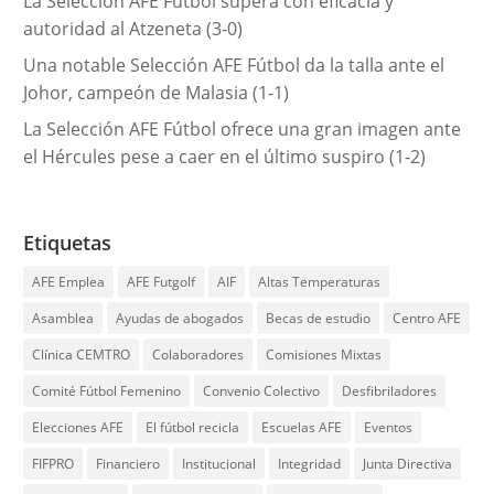
La Selección AFE Fútbol supera con eficacia y
autoridad al Atzeneta (3-0)
Una notable Selección AFE Fútbol da la talla ante el
Johor, campeón de Malasia (1-1)
La Selección AFE Fútbol ofrece una gran imagen ante
el Hércules pese a caer en el último suspiro (1-2)
Etiquetas
AFE Emplea
AFE Futgolf
AIF
Altas Temperaturas
Asamblea
Ayudas de abogados
Becas de estudio
Centro AFE
Clínica CEMTRO
Colaboradores
Comisiones Mixtas
Comité Fútbol Femenino
Convenio Colectivo
Desfibriladores
Elecciones AFE
El fútbol recicla
Escuelas AFE
Eventos
FIFPRO
Financiero
Institucional
Integridad
Junta Directiva