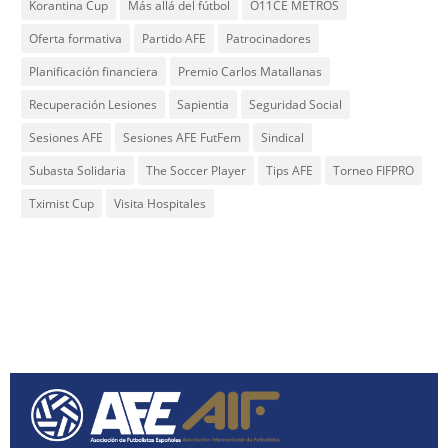
Korantina Cup
Más allá del fútbol
O11CE METROS
Oferta formativa
Partido AFE
Patrocinadores
Planificación financiera
Premio Carlos Matallanas
Recuperación Lesiones
Sapientia
Seguridad Social
Sesiones AFE
Sesiones AFE FutFem
Sindical
Subasta Solidaria
The Soccer Player
Tips AFE
Torneo FIFPRO
Tximist Cup
Visita Hospitales