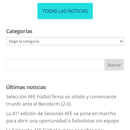
TODAS LAS NOTICIAS
Categorías
C
a
t
e
g
o
r
Últimas noticias
í
Selección AFE Fútbol firma un sólido y convincente
a
triunfo ante el Benidorm (2-0)
s
La 41ª edición de Sesiones AFE se pone en marcha
para abrir una oportunidad a futbolistas sin equipo