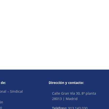
 de:
Dirección y contacto:
onal – Sindical
Calle Gran Vía 30, 8ª planta
28013 | Madrid
ón
vo
Teléfono:
913 143 030