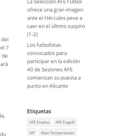
La Selección AFE Fútbol
ofrece una gran imagen
ante el Hércules pese a
caer en el último suspiro
(1-2)
 del
Los futbolistas
el 7
convocados para
r de
participar en la edición
dará
40 de Sesiones AFE
comienzan su puesta a
punto en Alicante
Etiquetas
ía,
AFE Emplea
AFE Futgolf
AIF
Altas Temperaturas
rdo