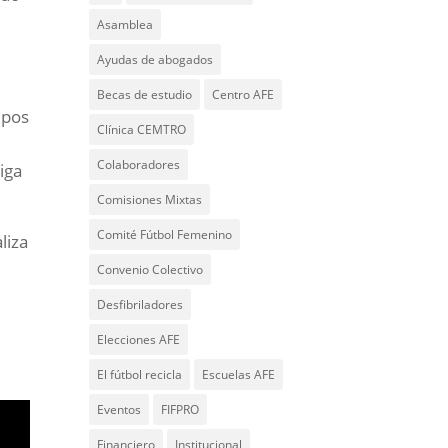
Asamblea
Ayudas de abogados
Becas de estudio
Centro AFE
ipos
Clínica CEMTRO
Colaboradores
iga
Comisiones Mixtas
Comité Fútbol Femenino
liza
Convenio Colectivo
Desfibriladores
Elecciones AFE
El fútbol recicla
Escuelas AFE
Eventos
FIFPRO
Financiero
Institucional