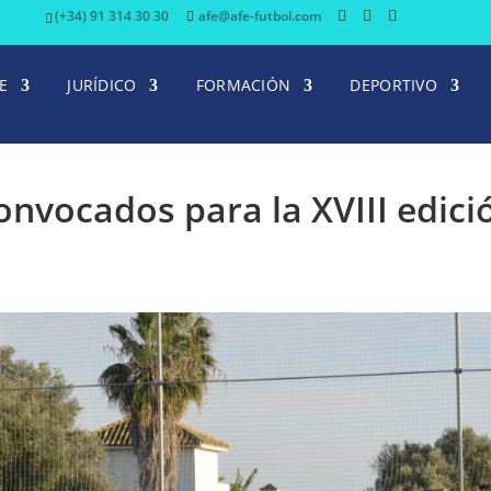
(+34) 91 314 30 30
afe@afe-futbol.com
E
JURÍDICO
FORMACIÓN
DEPORTIVO
onvocados para la XVIII edici