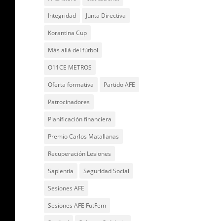
Integridad
Junta Directiva
Korantina Cup
Más allá del fútbol
O11CE METROS
Oferta formativa
Partido AFE
Patrocinadores
Planificación financiera
Premio Carlos Matallanas
Recuperación Lesiones
Sapientia
Seguridad Social
Sesiones AFE
Sesiones AFE FutFem