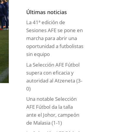
o
r
Últimas noticias
í
La 41ª edición de
a
Sesiones AFE se pone en
s
marcha para abrir una
oportunidad a futbolistas
sin equipo
La Selección AFE Fútbol
supera con eficacia y
autoridad al Atzeneta (3-
0)
Una notable Selección
AFE Fútbol da la talla
ante el Johor, campeón
de Malasia (1-1)