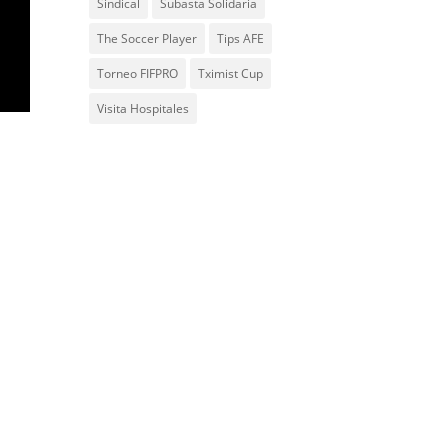
Sindical
Subasta Solidaria
The Soccer Player
Tips AFE
Torneo FIFPRO
Tximist Cup
Visita Hospitales