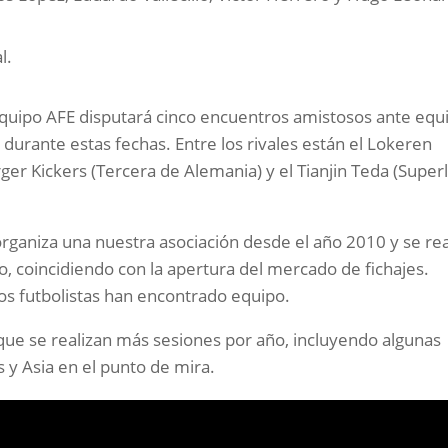
l.
equipo AFE disputará cinco encuentros amistosos ante equ
 durante estas fechas. Entre los rivales están el Lokeren
ger Kickers (Tercera de Alemania) y el Tianjin Teda (Superl
organiza una nuestra asociación desde el año 2010 y se rea
no, coincidiendo con la apertura del mercado de fichajes.
los futbolistas han encontrado equipo.
a que se realizan más sesiones por año, incluyendo algunas
 y Asia en el punto de mira.