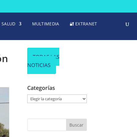
SALUD
MULTIMEDIA
🔐 EXTRANET
ón
TODAS LAS
NOTICIAS
Categorías
C
a
t
e
g