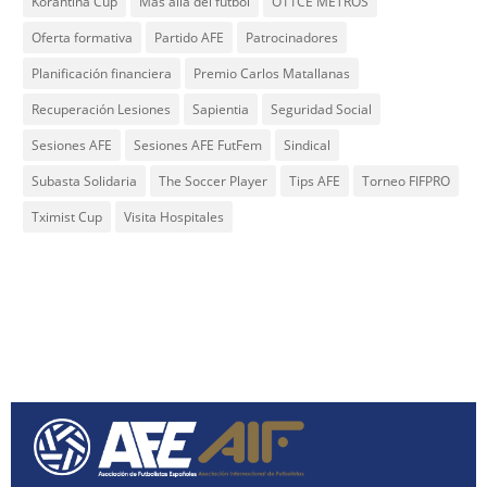
Korantina Cup
Más allá del fútbol
O11CE METROS
Oferta formativa
Partido AFE
Patrocinadores
Planificación financiera
Premio Carlos Matallanas
Recuperación Lesiones
Sapientia
Seguridad Social
Sesiones AFE
Sesiones AFE FutFem
Sindical
Subasta Solidaria
The Soccer Player
Tips AFE
Torneo FIFPRO
Tximist Cup
Visita Hospitales