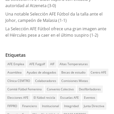
autoridad al Atzeneta (3-0)
Una notable Selección AFE Fútbol da la talla ante el
Johor, campeón de Malasia (1-1)
La Selección AFE Fútbol ofrece una gran imagen ante
el Hércules pese a caer en el último suspiro (1-2)
Etiquetas
AFE Emplea
AFE Futgolf
AIF
Altas Temperaturas
Asamblea
Ayudas de abogados
Becas de estudio
Centro AFE
Clínica CEMTRO
Colaboradores
Comisiones Mixtas
Comité Fútbol Femenino
Convenio Colectivo
Desfibriladores
Elecciones AFE
El fútbol recicla
Escuelas AFE
Eventos
FIFPRO
Financiero
Institucional
Integridad
Junta Directiva