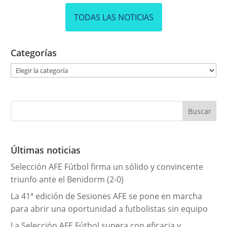
TODAS LAS NOTICIAS
Categorías
C
a
t
e
g
o
r
Últimas noticias
í
Selección AFE Fútbol firma un sólido y convincente
a
triunfo ante el Benidorm (2-0)
s
La 41ª edición de Sesiones AFE se pone en marcha
para abrir una oportunidad a futbolistas sin equipo
La Selección AFE Fútbol supera con eficacia y