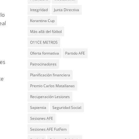
Integridad
Junta Directiva
rlo
Korantina Cup
eal
Más allá del fútbol
O11CE METROS
Oferta formativa
Partido AFE
nes
Patrocinadores
Planificación financiera
te
Premio Carlos Matallanas
Recuperación Lesiones
Sapientia
Seguridad Social
Sesiones AFE
Sesiones AFE FutFem