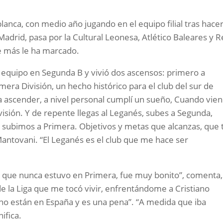
blanca, con medio año jugando en el equipo filial tras hace
Madrid, pasa por la Cultural Leonesa, Atlético Baleares y R
ue más le ha marcado.
 equipo en Segunda B y vivió dos ascensos: primero a
era División, un hecho histórico para el club del sur de
 ascender, a nivel personal cumplí un sueño, Cuando vie
visión. Y de repente llegas al Leganés, subes a Segunda,
 subimos a Primera. Objetivos y metas que alcanzas, que 
antovani. “El Leganés es el club que me hace ser
s, que nunca estuvo en Primera, fue muy bonito”, comenta,
e la Liga que me tocó vivir, enfrentándome a Cristiano
o están en España y es una pena”. “A medida que iba
ifica.