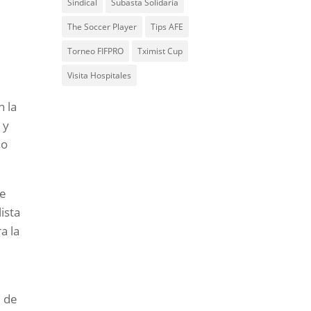
Sindical
Subasta Solidaria
The Soccer Player
Tips AFE
Torneo FIFPRO
Tximist Cup
Visita Hospitales
n la
 y
do
ue
ista
a la
d de