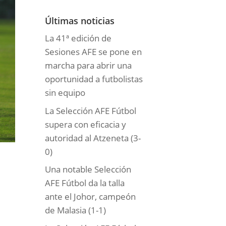
o
r
Últimas noticias
í
La 41ª edición de
a
Sesiones AFE se pone en
s
marcha para abrir una
oportunidad a futbolistas
sin equipo
La Selección AFE Fútbol
supera con eficacia y
autoridad al Atzeneta (3-
0)
Una notable Selección
AFE Fútbol da la talla
ante el Johor, campeón
de Malasia (1-1)