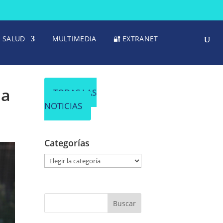
SALUD
MULTIMEDIA
🔐 EXTRANET
na
TODAS LAS
NOTICIAS
Categorías
C
a
t
e
g