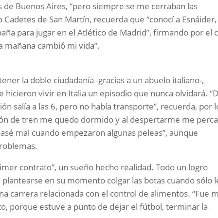
es de Buenos Aires, “pero siempre se me cerraban las
co Cadetes de San Martín, recuerda que “conocí a Esnáider,
aña para jugar en el Atlético de Madrid”, firmando por el 
la mañana cambió mi vida”.
tener la doble ciudadanía -gracias a un abuelo italiano-,
hicieron vivir en Italia un episodio que nunca olvidará. “
ión salía a las 6, pero no había transporte”, recuerda, por l
ión de tren me quedo dormido y al despertarme me perca
 pasé mal cuando empezaron algunas peleas”, aunque
problemas.
imer contrato”, un sueño hecho realidad. Todo un logro
 plantearse en su momento colgar las botas cuando sólo l
a carrera relacionada con el control de alimentos. “Fue 
ato, porque estuve a punto de dejar el fútbol, terminar la