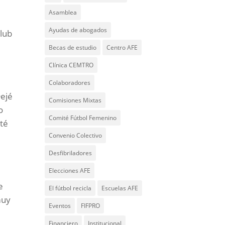
Asamblea
Ayudas de abogados
club
Becas de estudio
Centro AFE
Clínica CEMTRO
Colaboradores
Dejé
Comisiones Mixtas
o
Comité Fútbol Femenino
té
Convenio Colectivo
Desfibriladores
Elecciones AFE
e
El fútbol recicla
Escuelas AFE
muy
Eventos
FIFPRO
Financiero
Institucional