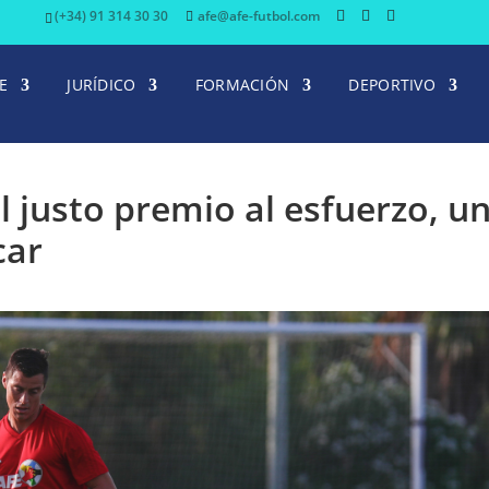
(+34) 91 314 30 30
afe@afe-futbol.com
E
JURÍDICO
FORMACIÓN
DEPORTIVO
 justo premio al esfuerzo, u
car