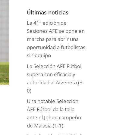
o
r
Últimas noticias
í
La 41ª edición de
a
Sesiones AFE se pone en
s
marcha para abrir una
oportunidad a futbolistas
sin equipo
La Selección AFE Fútbol
supera con eficacia y
autoridad al Atzeneta (3-
0)
Una notable Selección
AFE Fútbol da la talla
ante el Johor, campeón
de Malasia (1-1)