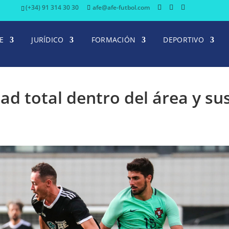
(+34) 91 314 30 30
afe@afe-futbol.com
E
JURÍDICO
FORMACIÓN
DEPORTIVO
dad total dentro del área y su