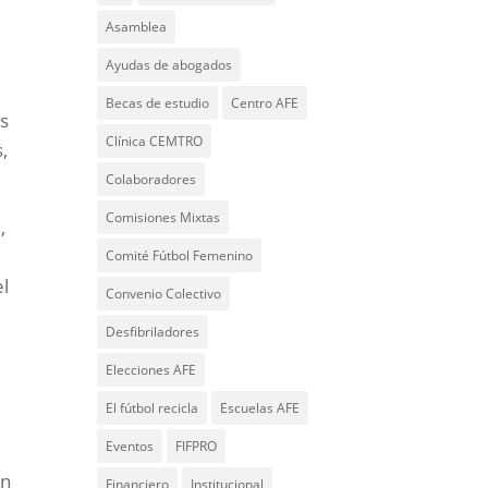
Asamblea
Ayudas de abogados
Becas de estudio
Centro AFE
os
Clínica CEMTRO
,
Colaboradores
Comisiones Mixtas
o
,
Comité Fútbol Femenino
el
Convenio Colectivo
Desfibriladores
Elecciones AFE
El fútbol recicla
Escuelas AFE
Eventos
FIFPRO
an
Financiero
Institucional