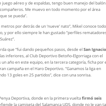
 juego aéreo y de espaldas, tengo buen manejo del balón
 mis compañeros. Me muevo en todo momento por el área
 que se pueda”.
metros por detrás de un ‘nueve’ nato”, Mikel conoce tod
, y por ello siempre le han gustado “perfiles rematadores
 Suárez”.
erda que “fui dando pequeños pasos, desde el
San Ignaci
as inferiores, al Club Deportivo Betoño-Elgorriaga con el
un año en este equipo, en la tercera categoría, ficha por 
ran campaña en el Haro Deportivo. “Ganamos la liga en
ndo 13 goles en 25 partidos”, dice con una sonrisa.
 Penya Deportiva, donde en la primera vuelta
firmó seis
efiende la camiseta del Salamanca UDS, donde no le van t