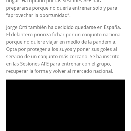
hogar. Ha optado por las Sesiones AFE para
prepararse porque no quería entrenar solo y para
“aprovechar la oportunidad”.
Jorge Ortí también ha decidido quedarse en España.
El delantero prioriza fichar por un conjunto nacional
porque no quiere viajar en medio de la pandemia.
Opta por proteger a los suyos y poner sus goles al
servicio de un conjunto más cercano. Se ha inscrito
en las Sesiones AFE para entrenar con el grupo,
recuperar la forma y volver al mercado nacional.