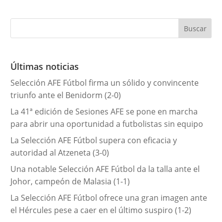
t
e
g
o
r
Últimas noticias
í
Selección AFE Fútbol firma un sólido y convincente
a
triunfo ante el Benidorm (2-0)
s
La 41ª edición de Sesiones AFE se pone en marcha
para abrir una oportunidad a futbolistas sin equipo
La Selección AFE Fútbol supera con eficacia y
autoridad al Atzeneta (3-0)
Una notable Selección AFE Fútbol da la talla ante el
Johor, campeón de Malasia (1-1)
La Selección AFE Fútbol ofrece una gran imagen ante
el Hércules pese a caer en el último suspiro (1-2)