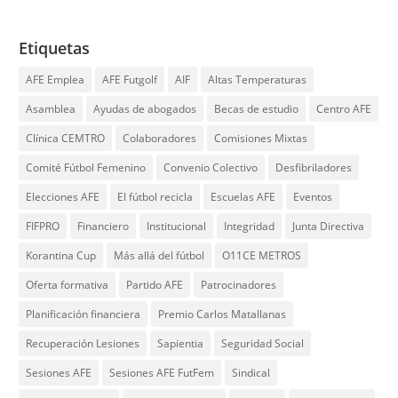
Etiquetas
AFE Emplea
AFE Futgolf
AIF
Altas Temperaturas
Asamblea
Ayudas de abogados
Becas de estudio
Centro AFE
Clínica CEMTRO
Colaboradores
Comisiones Mixtas
Comité Fútbol Femenino
Convenio Colectivo
Desfibriladores
Elecciones AFE
El fútbol recicla
Escuelas AFE
Eventos
FIFPRO
Financiero
Institucional
Integridad
Junta Directiva
Korantina Cup
Más allá del fútbol
O11CE METROS
Oferta formativa
Partido AFE
Patrocinadores
Planificación financiera
Premio Carlos Matallanas
Recuperación Lesiones
Sapientia
Seguridad Social
Sesiones AFE
Sesiones AFE FutFem
Sindical