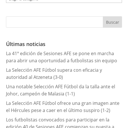
a
t
e
g
o
r
Últimas noticias
í
La 41ª edición de Sesiones AFE se pone en marcha
a
para abrir una oportunidad a futbolistas sin equipo
s
La Selección AFE Fútbol supera con eficacia y
autoridad al Atzeneta (3-0)
Una notable Selección AFE Fútbol da la talla ante el
Johor, campeón de Malasia (1-1)
La Selección AFE Fútbol ofrece una gran imagen ante
el Hércules pese a caer en el último suspiro (1-2)
Los futbolistas convocados para participar en la
edición 40 de Sesiones AFE comienzan su puesta a