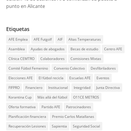
punto en Alicante
Etiquetas
AFE Emplea
AFE Futgolf
AIF
Altas Temperaturas
Asamblea
Ayudas de abogados
Becas de estudio
Centro AFE
Clínica CEMTRO
Colaboradores
Comisiones Mixtas
Comité Fútbol Femenino
Convenio Colectivo
Desfibriladores
Elecciones AFE
El fútbol recicla
Escuelas AFE
Eventos
FIFPRO
Financiero
Institucional
Integridad
Junta Directiva
Korantina Cup
Más allá del fútbol
O11CE METROS
Oferta formativa
Partido AFE
Patrocinadores
Planificación financiera
Premio Carlos Matallanas
Recuperación Lesiones
Sapientia
Seguridad Social