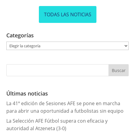
TODAS LAS NOTICIAS
Categorías
C
a
t
e
g
o
r
Últimas noticias
í
La 41ª edición de Sesiones AFE se pone en marcha
a
para abrir una oportunidad a futbolistas sin equipo
s
La Selección AFE Fútbol supera con eficacia y
autoridad al Atzeneta (3-0)