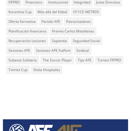
FIFPRO
Financiero
Institucional
Integridad
Junta Directiva
Korantina Cup
Más allá del fútbol
O11CE METROS
Oferta formativa
Partido AFE
Patrocinadores
Planificación financiera
Premio Carlos Matallanas
Recuperación Lesiones
Sapientia
Seguridad Social
Sesiones AFE
Sesiones AFE FutFem
Sindical
Subasta Solidaria
The Soccer Player
Tips AFE
Torneo FIFPRO
Tximist Cup
Visita Hospitales