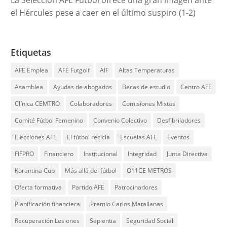
el Hércules pese a caer en el último suspiro (1-2)
Etiquetas
AFE Emplea
AFE Futgolf
AIF
Altas Temperaturas
Asamblea
Ayudas de abogados
Becas de estudio
Centro AFE
Clínica CEMTRO
Colaboradores
Comisiones Mixtas
Comité Fútbol Femenino
Convenio Colectivo
Desfibriladores
Elecciones AFE
El fútbol recicla
Escuelas AFE
Eventos
FIFPRO
Financiero
Institucional
Integridad
Junta Directiva
Korantina Cup
Más allá del fútbol
O11CE METROS
Oferta formativa
Partido AFE
Patrocinadores
Planificación financiera
Premio Carlos Matallanas
Recuperación Lesiones
Sapientia
Seguridad Social