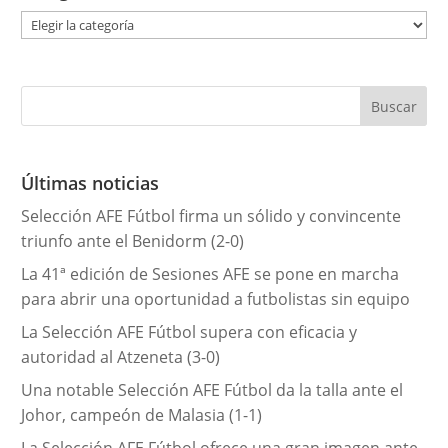
C
a
t
e
g
o
r
Últimas noticias
í
Selección AFE Fútbol firma un sólido y convincente
a
triunfo ante el Benidorm (2-0)
s
La 41ª edición de Sesiones AFE se pone en marcha
para abrir una oportunidad a futbolistas sin equipo
La Selección AFE Fútbol supera con eficacia y
autoridad al Atzeneta (3-0)
Una notable Selección AFE Fútbol da la talla ante el
Johor, campeón de Malasia (1-1)
La Selección AFE Fútbol ofrece una gran imagen ante