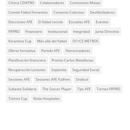
Clínica CEMTRO
Colaboradores
Comisiones Mixtas
Comité Fútbol Femenino
Convenio Colectivo
Desfibriladores
Elecciones AFE
El fútbol recicla
Escuelas AFE
Eventos
FIFPRO
Financiero
Institucional
Integridad
Junta Directiva
Korantina Cup
Más allá del fútbol
O11CE METROS
Oferta formativa
Partido AFE
Patrocinadores
Planificación financiera
Premio Carlos Matallanas
Recuperación Lesiones
Sapientia
Seguridad Social
Sesiones AFE
Sesiones AFE FutFem
Sindical
Subasta Solidaria
The Soccer Player
Tips AFE
Torneo FIFPRO
Tximist Cup
Visita Hospitales