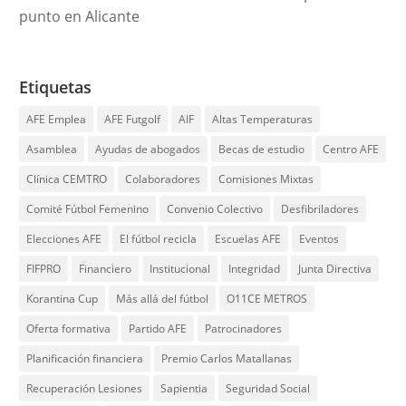
punto en Alicante
Etiquetas
AFE Emplea
AFE Futgolf
AIF
Altas Temperaturas
Asamblea
Ayudas de abogados
Becas de estudio
Centro AFE
Clínica CEMTRO
Colaboradores
Comisiones Mixtas
Comité Fútbol Femenino
Convenio Colectivo
Desfibriladores
Elecciones AFE
El fútbol recicla
Escuelas AFE
Eventos
FIFPRO
Financiero
Institucional
Integridad
Junta Directiva
Korantina Cup
Más allá del fútbol
O11CE METROS
Oferta formativa
Partido AFE
Patrocinadores
Planificación financiera
Premio Carlos Matallanas
Recuperación Lesiones
Sapientia
Seguridad Social