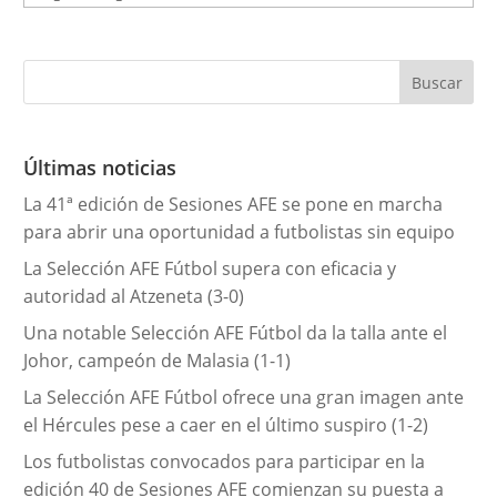
a
t
e
g
o
r
Últimas noticias
í
La 41ª edición de Sesiones AFE se pone en marcha
a
para abrir una oportunidad a futbolistas sin equipo
s
La Selección AFE Fútbol supera con eficacia y
autoridad al Atzeneta (3-0)
Una notable Selección AFE Fútbol da la talla ante el
Johor, campeón de Malasia (1-1)
La Selección AFE Fútbol ofrece una gran imagen ante
el Hércules pese a caer en el último suspiro (1-2)
Los futbolistas convocados para participar en la
edición 40 de Sesiones AFE comienzan su puesta a