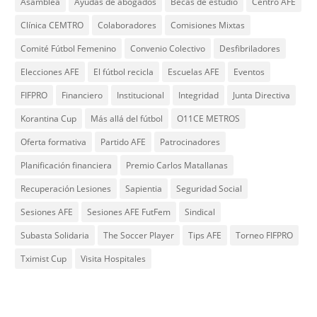
Asamblea
Ayudas de abogados
Becas de estudio
Centro AFE
Clínica CEMTRO
Colaboradores
Comisiones Mixtas
Comité Fútbol Femenino
Convenio Colectivo
Desfibriladores
Elecciones AFE
El fútbol recicla
Escuelas AFE
Eventos
FIFPRO
Financiero
Institucional
Integridad
Junta Directiva
Korantina Cup
Más allá del fútbol
O11CE METROS
Oferta formativa
Partido AFE
Patrocinadores
Planificación financiera
Premio Carlos Matallanas
Recuperación Lesiones
Sapientia
Seguridad Social
Sesiones AFE
Sesiones AFE FutFem
Sindical
Subasta Solidaria
The Soccer Player
Tips AFE
Torneo FIFPRO
Tximist Cup
Visita Hospitales