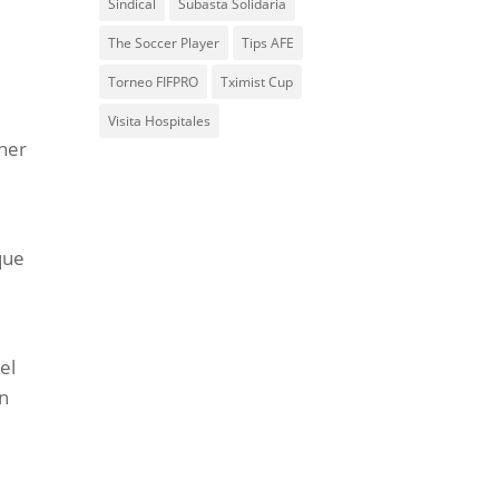
Sindical
Subasta Solidaria
The Soccer Player
Tips AFE
Torneo FIFPRO
Tximist Cup
Visita Hospitales
ener
que
el
un