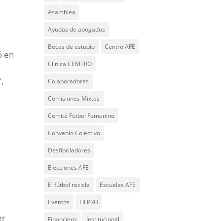
Asamblea
Ayudas de abogados
Becas de estudio
Centro AFE
ó en
Clínica CEMTRO
,
Colaboradores
Comisiones Mixtas
Comité Fútbol Femenino
Convenio Colectivo
Desfibriladores
Elecciones AFE
El fútbol recicla
Escuelas AFE
Eventos
FIFPRO
er
Financiero
Institucional