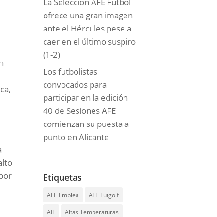
La Selección AFE Fútbol
ofrece una gran imagen
ante el Hércules pese a
caer en el último suspiro
(1-2)
ón
Los futbolistas
convocados para
ca,
participar en la edición
40 de Sesiones AFE
comienzan su puesta a
punto en Alicante
a
alto
 por
Etiquetas
AFE Emplea
AFE Futgolf
s
AIF
Altas Temperaturas