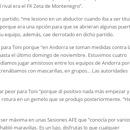
el rival era el FK Zeta de Montenegro”.
e partido, “me lesiono en un abductor cuando iba a ser titu
ón porque era una opción para que se abrieran algunas puer
u equipo, además, cae derrotado en dicho partido.
para Toni porque “en Andorra se toman medidas contra l
hasta el último domingo de noviembre. Estuvimos cuatro
díamos jugar amistosos entre los equipos de Andorra po
ntrenábamos con mascarillas, en grupos… Las autoridades
r peor para Toni “porque di positivo nada más empezar y
na rotura en un gemelo que se produjo posteriormente. “H
 a ser máxima en unas Sesiones AFE que “conocía por vario
ló maravillas. Es un lujo, disfrutas lo que cualquier