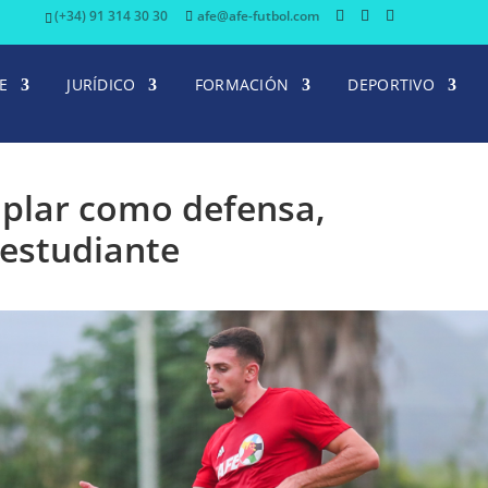
(+34) 91 314 30 30
afe@afe-futbol.com
E
JURÍDICO
FORMACIÓN
DEPORTIVO
mplar como defensa,
 estudiante