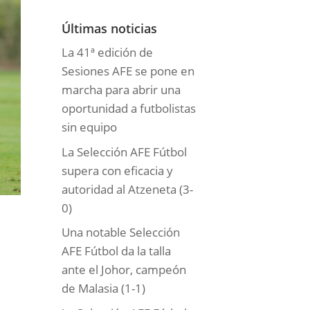
o
r
Últimas noticias
í
La 41ª edición de
a
Sesiones AFE se pone en
s
marcha para abrir una
oportunidad a futbolistas
sin equipo
La Selección AFE Fútbol
supera con eficacia y
autoridad al Atzeneta (3-
0)
Una notable Selección
AFE Fútbol da la talla
ante el Johor, campeón
de Malasia (1-1)