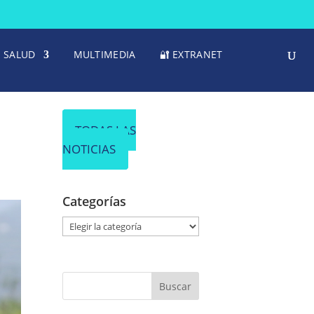
SALUD
MULTIMEDIA
🔐 EXTRANET
TODAS LAS
NOTICIAS
Categorías
C
a
t
e
g