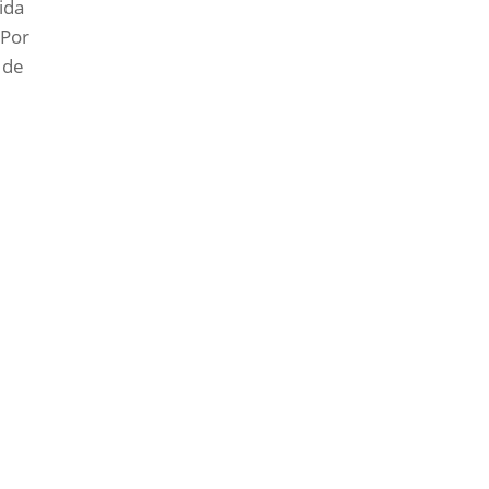
ida
 Por
o de