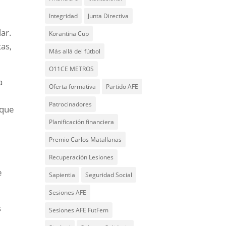
Integridad
Junta Directiva
lar.
Korantina Cup
tas,
Más allá del fútbol
O11CE METROS
a
Oferta formativa
Partido AFE
Patrocinadores
rque
Planificación financiera
Premio Carlos Matallanas
Recuperación Lesiones
e
Sapientia
Seguridad Social
Sesiones AFE
s
Sesiones AFE FutFem