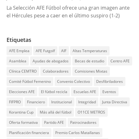
La Selección AFE Fútbol ofrece una gran imagen ante
el Hércules pese a caer en el último suspiro (1-2)
Etiquetas
AFE Emplea
AFE Futgolf
AIF
Altas Temperaturas
Asamblea
Ayudas de abogados
Becas de estudio
Centro AFE
Clínica CEMTRO
Colaboradores
Comisiones Mixtas
Comité Fútbol Femenino
Convenio Colectivo
Desfibriladores
Elecciones AFE
El fútbol recicla
Escuelas AFE
Eventos
FIFPRO
Financiero
Institucional
Integridad
Junta Directiva
Korantina Cup
Más allá del fútbol
O11CE METROS
Oferta formativa
Partido AFE
Patrocinadores
Planificación financiera
Premio Carlos Matallanas