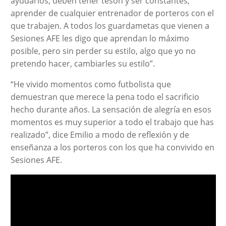
ayudarlos; deben tener tesón y ser constantes,
aprender de cualquier entrenador de porteros con el
que trabajen. A todos los guardametas que vienen a
Sesiones AFE les digo que aprendan lo máximo
posible, pero sin perder su estilo, algo que yo no
pretendo hacer, cambiarles su estilo”.
“He vivido momentos como futbolista que
demuestran que merece la pena todo el sacrificio
hecho durante años. La sensación de alegría en esos
momentos es muy superior a todo el trabajo que has
realizado”, dice Emilio a modo de reflexión y de
enseñanza a los porteros con los que ha convivido en
Sesiones AFE.