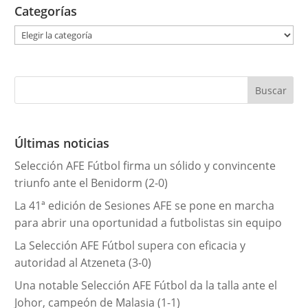
Categorías
C
a
t
e
g
o
r
Últimas noticias
í
Selección AFE Fútbol firma un sólido y convincente
a
triunfo ante el Benidorm (2-0)
s
La 41ª edición de Sesiones AFE se pone en marcha
para abrir una oportunidad a futbolistas sin equipo
La Selección AFE Fútbol supera con eficacia y
autoridad al Atzeneta (3-0)
Una notable Selección AFE Fútbol da la talla ante el
Johor, campeón de Malasia (1-1)