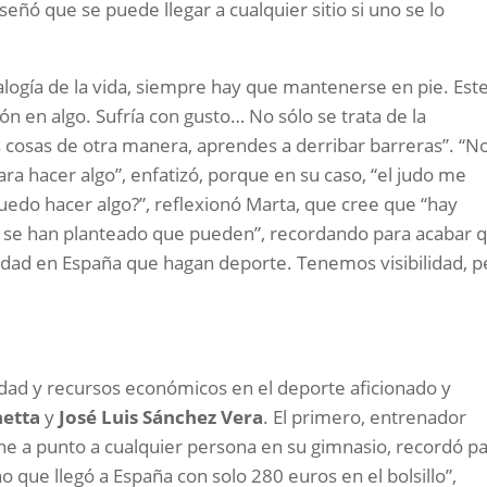
eñó que se puede llegar a cualquier sitio si uno se lo
alogía de la vida, siempre hay que mantenerse en pie. Est
n en algo. Sufría con gusto… No sólo se trata de la
s cosas de otra manera, aprendes a derribar barreras”. “N
ara hacer algo”, enfatizó, porque en su caso, “el judo me
uedo hacer algo?”, reflexionó Marta, que cree que “hay
 se han planteado que pueden”, recordando para acabar 
idad en España que hagan deporte. Tenemos visibilidad, p
ldad y recursos económicos en el deporte aficionado y
hetta
y
José Luis Sánchez Vera
. El primero, entrenador
ne a punto a cualquier persona en su gimnasio, recordó p
 que llegó a España con solo 280 euros en el bolsillo”,