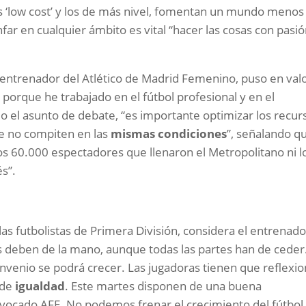
s ‘low cost’ y los de más nivel, fomentan un mundo menos
far en cualquier ámbito es vital “hacer las cosas con pasió
 entrenador del Atlético de Madrid Femenino, puso en val
 porque he trabajado en el fútbol profesional y en el
o el asunto de debate, “es importante optimizar los recur
e no compiten en las
mismas condiciones
”, señalando q
los 60.000 espectadores que llenaron el Metropolitano ni l
s”.
as futbolistas de Primera División, considera el entrenado
as deben de la mano, aunque todas las partes han de ceder
onvenio se podrá crecer. Las jugadoras tienen que reflexio
 de
igualdad
. Este martes disponen de una buena
vocado AFE. No podemos frenar el crecimiento del fútbol