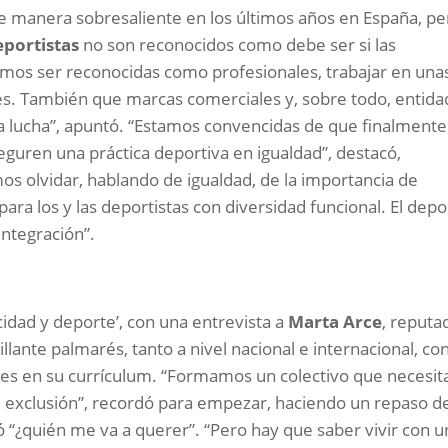
e manera sobresaliente en los últimos años en España, pe
eportistas
no son reconocidos como debe ser si las
os ser reconocidas como profesionales, trabajar en una
es. También que marcas comerciales y, sobre todo, entid
ta lucha”, apuntó. “Estamos convencidas de que finalmente
eguren una práctica deportiva en igualdad”, destacó,
s olvidar, hablando de igualdad, de la importancia de
ara los y las deportistas con diversidad funcional. El depo
integración”.
cidad y deporte’, con una entrevista a
Marta Arce
, reputa
lante palmarés, tanto a nivel nacional e internacional, co
ales en su currículum. “Formamos un colectivo que necesit
 exclusión”, recordó para empezar, haciendo un repaso d
 “¿quién me va a querer”. “Pero hay que saber vivir con u