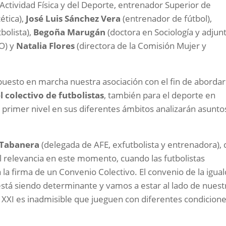
 Actividad Física y del Deporte, entrenador Superior de
tética),
José Luis Sánchez Vera
(entrenador de fútbol),
bolista),
Begoña Marugán
(doctora en Sociología y adjun
OO) y
Natalia Flores
(directora de la Comisión Mujer y
puesto en marcha nuestra asociación con el fin de abordar
l colectivo de futbolistas
, también para el deporte en
 primer nivel en sus diferentes ámbitos analizarán asunto
 Tabanera
(delegada de AFE, exfutbolista y entrenadora),
l relevancia en este momento, cuando las futbolistas
 firma de un Convenio Colectivo. El convenio de la igua
stá siendo determinante y vamos a estar al lado de nuest
o XXI es inadmisible que jueguen con diferentes condicion