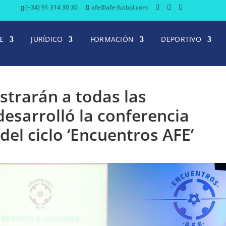
(+34) 91 314 30 30
afe@afe-futbol.com
E
JURÍDICO
FORMACIÓN
DEPORTIVO
astrarán a todas las
 desarrolló la conferencia
del ciclo ‘Encuentros AFE’