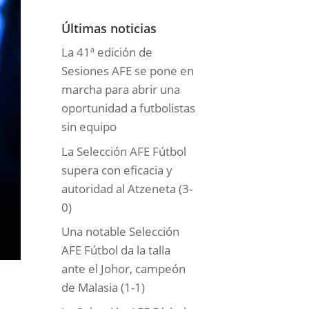
o
r
Últimas noticias
í
La 41ª edición de
a
Sesiones AFE se pone en
s
marcha para abrir una
oportunidad a futbolistas
sin equipo
La Selección AFE Fútbol
supera con eficacia y
autoridad al Atzeneta (3-
0)
Una notable Selección
AFE Fútbol da la talla
ante el Johor, campeón
de Malasia (1-1)