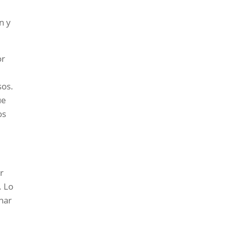
n y
or
sos.
ue
os
r
. Lo
nar