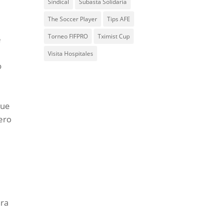
Sindical
Subasta Solidaria
The Soccer Player
Tips AFE
Torneo FIFPRO
Tximist Cup
e
Visita Hospitales
o
que
ero
ara