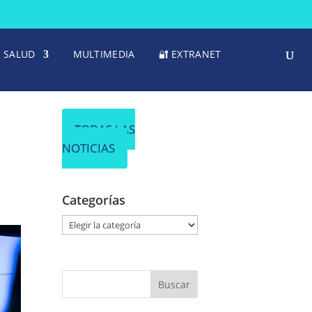
SALUD
MULTIMEDIA
🔐 EXTRANET
TODAS LAS
NOTICIAS
Categorías
C
a
t
e
g