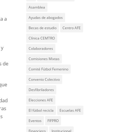
Asamblea
Ayudas de abogados
ta a
Becas de estudio
Centro AFE
Clínica CEMTRO
 y
Colaboradores
Comisiones Mixtas
s de
Comité Fútbol Femenino
Convenio Colectivo
 que
Desfibriladores
ldad
Elecciones AFE
ras
El fútbol recicla
Escuelas AFE
es
Eventos
FIFPRO
Financiero
Institucional