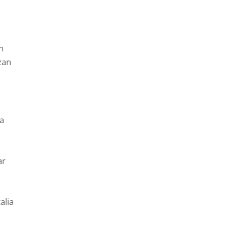
n
zan
ta
ar
alia