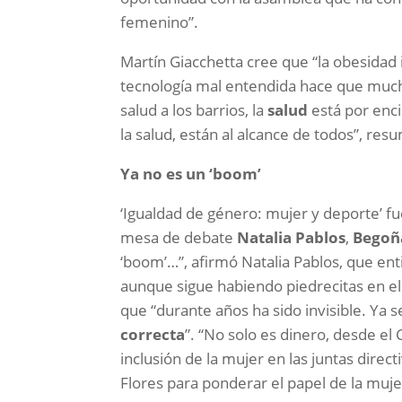
femenino”.
Martín Giacchetta cree que “la obesidad 
tecnología mal entendida hace que mucho
salud a los barrios, la
salud
está por enc
la salud, están al alcance de todos”, res
Ya no es un ‘boom’
‘Igualdad de género: mujer y deporte’ fu
mesa de debate
Natalia Pablos
,
Begoñ
‘boom’…”, afirmó Natalia Pablos, que e
aunque sigue habiendo piedrecitas en 
que “durante años ha sido invisible. Ya s
correcta
”. “No solo es dinero, desde el
inclusión de la mujer en las juntas direc
Flores para ponderar el papel de la muje