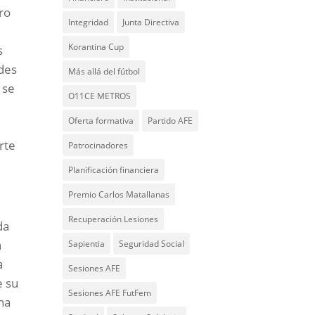
ro
Integridad
Junta Directiva
Korantina Cup
s
ades
Más allá del fútbol
 se
O11CE METROS
Oferta formativa
Partido AFE
rte
Patrocinadores
Planificación financiera
Premio Carlos Matallanas
Recuperación Lesiones
da
n
Sapientia
Seguridad Social
a
Sesiones AFE
e su
Sesiones AFE FutFem
na