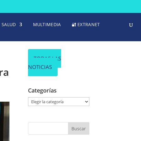
SALUD
MULTIMEDIA
🔐 EXTRANET
TODAS LAS
NOTICIAS
ra
Categorías
C
a
t
e
g