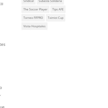
Sindical
Subasta Solidaria
to
The Soccer Player
Tips AFE
Torneo FIFPRO
Tximist Cup
Visita Hospitales
ntes
do
,
gue