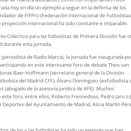
ada hoy en día un ejemplo a seguir en la defensa de los
dador de FIFPro (Federación Internacional de Futbolista
u proyección internacional ha sido constante e imparable.
o Colectivo para las futbolistas de Primera División fue o
d durante esta jornada.
periodista de Radio Marca), la jornada fue inaugurada po
articipando en este interesante foro de debate Theo van
 Jonas Baer-Hoffmann (secretario general de la División
utbolista del Madrid CFF), Álvaro Domínguez (exfutbolista 
z (abogado de la asesoría jurídica de AFE). Muchos
a este foro, entre ellos, Roberto Fresnedoso, Pedro Jaro o J
de Deportes del Ayuntamiento de Madrid, Alicia Martín Pér
hos de los y las futbolistas ha sido un ejemplo que han