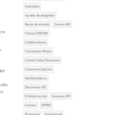
Asamblea
s
Ayudas de abogados
Becas de estudio
Centro AFE
tro
Clínica CEMTRO
Colaboradores
r
Comisiones Mixtas
Comité Fútbol Femenino
Convenio Colectivo
del
Desfibriladores
ulio
Elecciones AFE
ez.
El fútbol recicla
Escuelas AFE
Eventos
FIFPRO
Financiero
Institucional