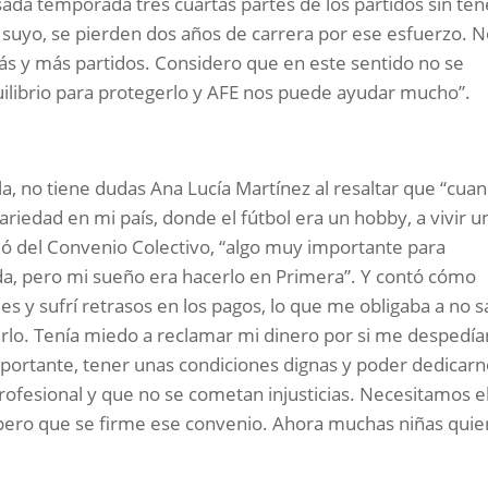
ada temporada tres cuartas partes de los partidos sin ten
 suyo, se pierden dos años de carrera por ese esfuerzo. 
ás y más partidos. Considero que en este sentido no se
quilibrio para protegerlo y AFE nos puede ayudar mucho”.
a, no tiene dudas Ana Lucía Martínez al resaltar que “cua
ariedad en mi país, donde el fútbol era un hobby, a vivir u
bló del Convenio Colectivo, “algo muy importante para
a, pero mi sueño era hacerlo en Primera”. Y contó cómo
 y sufrí retrasos en los pagos, lo que me obligaba a no sa
erlo. Tenía miedo a reclamar mi dinero por si me despedía
portante, tener unas condiciones dignas y poder dedicar
profesional y que no se cometan injusticias. Necesitamos e
spero que se firme ese convenio. Ahora muchas niñas qui