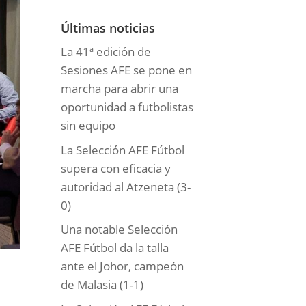
o
r
Últimas noticias
í
La 41ª edición de
a
Sesiones AFE se pone en
s
marcha para abrir una
oportunidad a futbolistas
sin equipo
La Selección AFE Fútbol
supera con eficacia y
autoridad al Atzeneta (3-
0)
Una notable Selección
AFE Fútbol da la talla
ante el Johor, campeón
de Malasia (1-1)