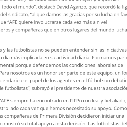
todo el mundo”, destacó David Aganzo, que recordó la fi
el sindicato, “al que damos las gracias por su lucha en fa
 que “AFE quiere involucrarse cada vez más a nivel
ñeros y compañeras que en otros lugares del mundo luch
 y las futbolistas no se pueden entender sin las iniciativas
a día más implicada en su actividad diaria. Formamos part
amental porque defendemos las condiciones laborales de
 Para nosotros es un honor ser parte de este equipo, un fo
alendario o el papel de los agentes en el fútbol son debati
 de futbolistas”, subrayó el presidente de nuestra asociació
AFE siempre ha encontrado en FIFPro un leal y fiel aliado,
stro lado cada vez que hemos necesitado su apoyo. Como
s compañeras de Primera División decidieron iniciar una
mostró su total apoyo a esta decisión. Las futbolistas d