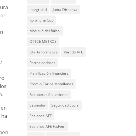
gura
Integridad
Junta Directiva
vor
Korantina Cup
an
Más allá del fútbol
O11CE METROS
Oferta formativa
Partido AFE
e
Patrocinadores
Planificación financiera
ro
Premio Carlos Matallanas
dos
n.
Recuperación Lesiones
Sapientia
Seguridad Social
 en
 ha
Sesiones AFE
Sesiones AFE FutFem
eben