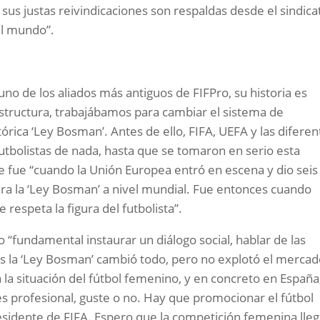
 sus justas reivindicaciones son respaldas desde el sindica
el mundo”.
o de los aliados más antiguos de FIFPro, su historia es
estructura, trabajábamos para cambiar el sistema de
stórica ‘Ley Bosman’. Antes de ello, FIFA, UEFA y las difere
utbolistas de nada, hasta que se tomaron en serio esta
 fue “cuando la Unión Europea entró en escena y dio seis
a la ‘Ley Bosman’ a nivel mundial. Fue entonces cuando
respeta la figura del futbolista”.
o “fundamental instaurar un diálogo social, hablar de las
ras la ‘Ley Bosman’ cambió todo, pero no explotó el merca
la situación del fútbol femenino, y en concreto en España
 es profesional, guste o no. Hay que promocionar el fútbol
residente de FIFA. Espero que la competición femenina lle