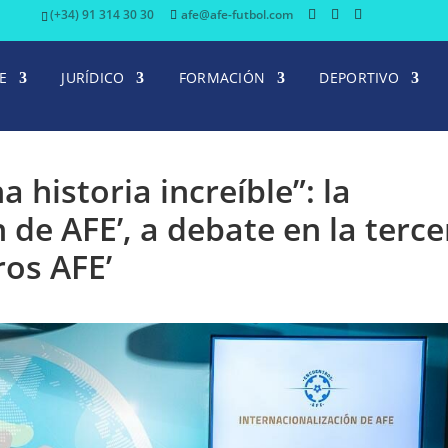
(+34) 91 314 30 30
afe@afe-futbol.com
E
JURÍDICO
FORMACIÓN
DEPORTIVO
 historia increíble”: la
 de AFE’, a debate en la terce
ros AFE’