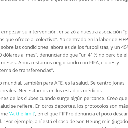
 empezar su intervención, ensalzó a nuestra asociación “p
os que ofrece al colectivo”. Ya centrado en la labor de FIFP
obre las condiciones laborales de los futbolistas, y un 4
 dólares al mes”, denunciando que “un 41% no percibe el
 9 meses. Ahora estamos negociando con FIFA, clubes y
stema de transferencias”.
 mundial, también para AFE, es la salud. Se centró Jonas
aneales. Necesitamos en los estadios médicos
ones de los clubes cuando surge algún percance. Creo que
alud se refiere. En otros deportes, los protocolos son má
forme
‘At the limit’
, en el que FIFPro denuncia el poco desca
el. “Por ejemplo, ahí está el caso de Son Heung-min (jugado