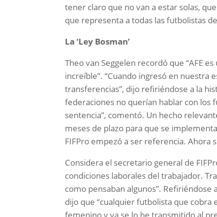
tener claro que no van a estar solas, que
que representa a todas las futbolistas d
La ‘Ley Bosman’
Theo van Seggelen recordó que “AFE es un
increíble”. “Cuando ingresó en nuestra 
transferencias”, dijo refiriéndose a la hi
federaciones no querían hablar con los f
sentencia”, comentó. Un hecho relevante
meses de plazo para que se implementar
FIFPro empezó a ser referencia. Ahora se 
Considera el secretario general de FIFPr
condiciones laborales del trabajador. T
como pensaban algunos”. Refiriéndose a 
dijo que “cualquier futbolista que cobra
femenino y ya se lo he transmitido al p