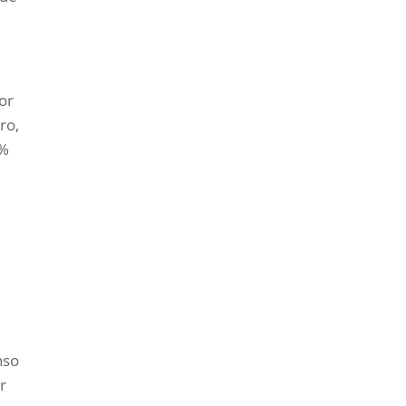
or
ro,
5%
s
nso
r