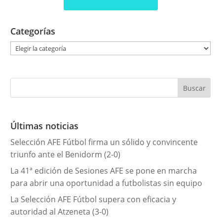
Categorías
C
a
t
e
g
o
r
Últimas noticias
í
Selección AFE Fútbol firma un sólido y convincente
a
triunfo ante el Benidorm (2-0)
s
La 41ª edición de Sesiones AFE se pone en marcha
para abrir una oportunidad a futbolistas sin equipo
La Selección AFE Fútbol supera con eficacia y
autoridad al Atzeneta (3-0)