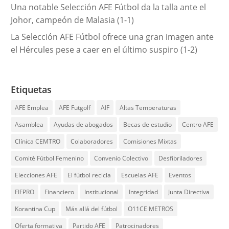
Una notable Selección AFE Fútbol da la talla ante el
Johor, campeón de Malasia (1-1)
La Selección AFE Fútbol ofrece una gran imagen ante
el Hércules pese a caer en el último suspiro (1-2)
Etiquetas
AFE Emplea
AFE Futgolf
AIF
Altas Temperaturas
Asamblea
Ayudas de abogados
Becas de estudio
Centro AFE
Clínica CEMTRO
Colaboradores
Comisiones Mixtas
Comité Fútbol Femenino
Convenio Colectivo
Desfibriladores
Elecciones AFE
El fútbol recicla
Escuelas AFE
Eventos
FIFPRO
Financiero
Institucional
Integridad
Junta Directiva
Korantina Cup
Más allá del fútbol
O11CE METROS
Oferta formativa
Partido AFE
Patrocinadores