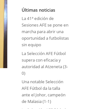
o
r
Últimas noticias
í
La 41ª edición de
a
Sesiones AFE se pone en
s
marcha para abrir una
oportunidad a futbolistas
sin equipo
La Selección AFE Fútbol
supera con eficacia y
autoridad al Atzeneta (3-
0)
Una notable Selección
AFE Fútbol da la talla
ante el Johor, campeón
de Malasia (1-1)