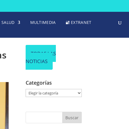
SALUD
MULTIMEDIA
🔐 EXTRANET
as
TODAS LAS
NOTICIAS
Categorías
C
a
t
e
g