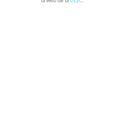
la web de la
UCJC
.