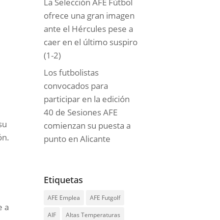
La Selección AFE Fútbol
ofrece una gran imagen
ante el Hércules pese a
caer en el último suspiro
(1-2)
Los futbolistas
convocados para
participar en la edición
40 de Sesiones AFE
su
comienzan su puesta a
ón.
punto en Alicante
Etiquetas
AFE Emplea
AFE Futgolf
e a
AIF
Altas Temperaturas