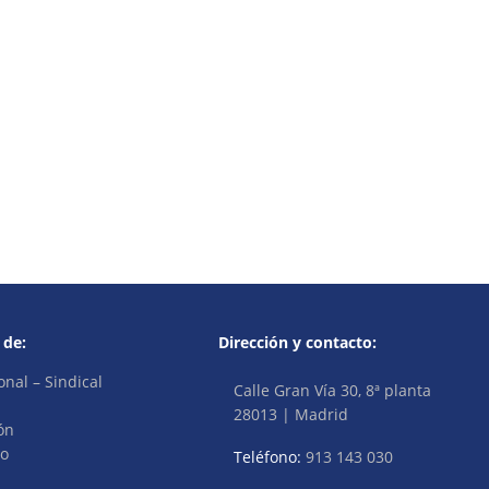
 de:
Dirección y contacto:
onal – Sindical
Calle Gran Vía 30, 8ª planta
28013 | Madrid
ón
vo
Teléfono:
913 143 030