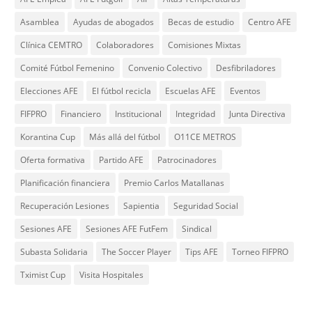
Asamblea
Ayudas de abogados
Becas de estudio
Centro AFE
Clínica CEMTRO
Colaboradores
Comisiones Mixtas
Comité Fútbol Femenino
Convenio Colectivo
Desfibriladores
Elecciones AFE
El fútbol recicla
Escuelas AFE
Eventos
FIFPRO
Financiero
Institucional
Integridad
Junta Directiva
Korantina Cup
Más allá del fútbol
O11CE METROS
Oferta formativa
Partido AFE
Patrocinadores
Planificación financiera
Premio Carlos Matallanas
Recuperación Lesiones
Sapientia
Seguridad Social
Sesiones AFE
Sesiones AFE FutFem
Sindical
Subasta Solidaria
The Soccer Player
Tips AFE
Torneo FIFPRO
Tximist Cup
Visita Hospitales