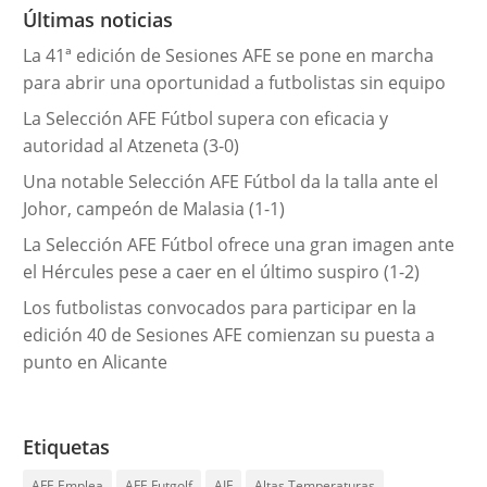
r
Últimas noticias
í
La 41ª edición de Sesiones AFE se pone en marcha
a
para abrir una oportunidad a futbolistas sin equipo
s
La Selección AFE Fútbol supera con eficacia y
autoridad al Atzeneta (3-0)
Una notable Selección AFE Fútbol da la talla ante el
Johor, campeón de Malasia (1-1)
La Selección AFE Fútbol ofrece una gran imagen ante
el Hércules pese a caer en el último suspiro (1-2)
Los futbolistas convocados para participar en la
edición 40 de Sesiones AFE comienzan su puesta a
punto en Alicante
Etiquetas
AFE Emplea
AFE Futgolf
AIF
Altas Temperaturas