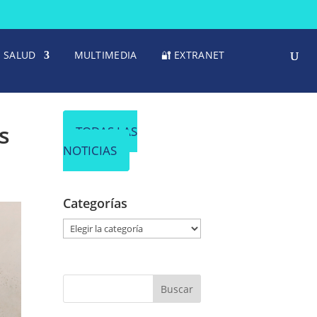
SALUD
MULTIMEDIA
🔐 EXTRANET
s
TODAS LAS
NOTICIAS
Categorías
C
a
t
e
g