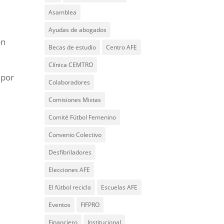
Asamblea
Ayudas de abogados
ón
Becas de estudio
Centro AFE
Clínica CEMTRO
 por
Colaboradores
Comisiones Mixtas
Comité Fútbol Femenino
Convenio Colectivo
Desfibriladores
Elecciones AFE
El fútbol recicla
Escuelas AFE
Eventos
FIFPRO
Financiero
Institucional