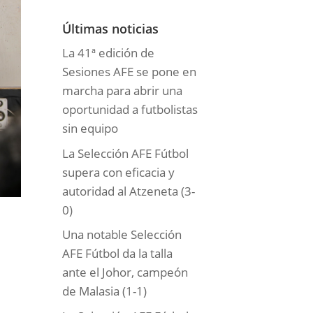
o
r
Últimas noticias
í
La 41ª edición de
a
Sesiones AFE se pone en
s
marcha para abrir una
oportunidad a futbolistas
sin equipo
La Selección AFE Fútbol
supera con eficacia y
autoridad al Atzeneta (3-
0)
Una notable Selección
AFE Fútbol da la talla
ante el Johor, campeón
de Malasia (1-1)