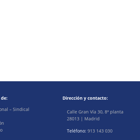
 de:
Dirección y contacto:
onal – Sindical
Calle Gran Vía 30, 8ª planta
28013 | Madrid
ón
vo
Teléfono:
913 143 030