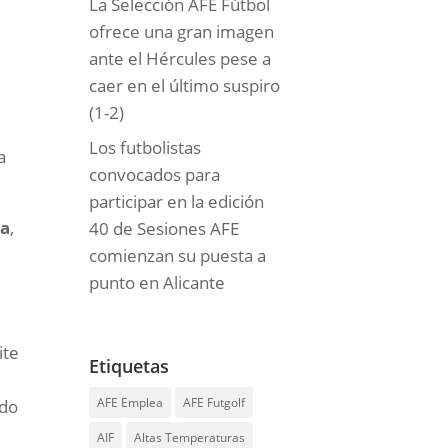
La Selección AFE Fútbol
ofrece una gran imagen
ante el Hércules pese a
caer en el último suspiro
(1-2)
Los futbolistas
a
convocados para
participar en la edición
na
,
40 de Sesiones AFE
comienzan su puesta a
punto en Alicante
ite
Etiquetas
AFE Emplea
AFE Futgolf
ado
AIF
Altas Temperaturas