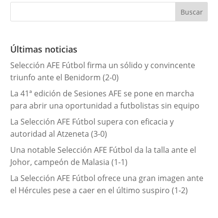
e
g
o
r
Últimas noticias
í
Selección AFE Fútbol firma un sólido y convincente
a
triunfo ante el Benidorm (2-0)
s
La 41ª edición de Sesiones AFE se pone en marcha
para abrir una oportunidad a futbolistas sin equipo
La Selección AFE Fútbol supera con eficacia y
autoridad al Atzeneta (3-0)
Una notable Selección AFE Fútbol da la talla ante el
Johor, campeón de Malasia (1-1)
La Selección AFE Fútbol ofrece una gran imagen ante
el Hércules pese a caer en el último suspiro (1-2)