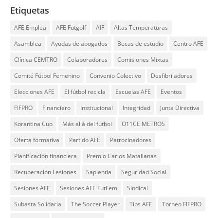
Etiquetas
AFE Emplea
AFE Futgolf
AIF
Altas Temperaturas
Asamblea
Ayudas de abogados
Becas de estudio
Centro AFE
Clínica CEMTRO
Colaboradores
Comisiones Mixtas
Comité Fútbol Femenino
Convenio Colectivo
Desfibriladores
Elecciones AFE
El fútbol recicla
Escuelas AFE
Eventos
FIFPRO
Financiero
Institucional
Integridad
Junta Directiva
Korantina Cup
Más allá del fútbol
O11CE METROS
Oferta formativa
Partido AFE
Patrocinadores
Planificación financiera
Premio Carlos Matallanas
Recuperación Lesiones
Sapientia
Seguridad Social
Sesiones AFE
Sesiones AFE FutFem
Sindical
Subasta Solidaria
The Soccer Player
Tips AFE
Torneo FIFPRO