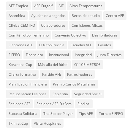
AFE Emplea
AFE Futgolf
AIF
Altas Temperaturas
Asamblea
Ayudas de abogados
Becas de estudio
Centro AFE
Clínica CEMTRO
Colaboradores
Comisiones Mixtas
Comité Fútbol Femenino
Convenio Colectivo
Desfibriladores
Elecciones AFE
El fútbol recicla
Escuelas AFE
Eventos
FIFPRO
Financiero
Institucional
Integridad
Junta Directiva
Korantina Cup
Más allá del fútbol
O11CE METROS
Oferta formativa
Partido AFE
Patrocinadores
Planificación financiera
Premio Carlos Matallanas
Recuperación Lesiones
Sapientia
Seguridad Social
Sesiones AFE
Sesiones AFE FutFem
Sindical
Subasta Solidaria
The Soccer Player
Tips AFE
Torneo FIFPRO
Tximist Cup
Visita Hospitales